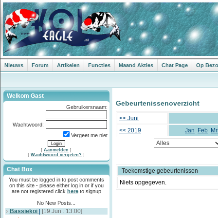
Nieuws
Forum
Artikelen
Functies
Maand Akties
Chat Page
Op Bezoe
Welkom Gast
Gebeurtenissenoverzicht
Gebruikersnaam:
<< Juni
Wachtwoord:
<< 2019
Jan
Feb
Mr
Vergeet me niet
[
Aanmelden
]
[
Wachtwoord vergeten?
]
Chat Box
Toekomstige gebeurtenissen
You must be logged in to post comments
Niets opgegeven.
on this site - please either log in or if you
are not registered click
here
to signup
No New Posts...
Bassiekoi
|
[19 Jun : 13:00]