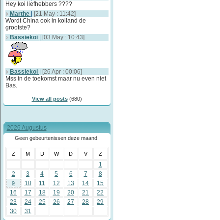
Hey koi liefhebbers ????
Marthe
|
[21 May : 11:42]
Wordt China ook in koiland de
grootste?
Bassiekoi
|
[03 May : 10:43]
Bassiekoi
|
[26 Apr : 00:06]
Mss in de toekomst maar nu even niet
Bas.
View all posts
(680)
2026 Augustus
Geen gebeurtenissen deze maand.
Z
M
D
W
D
V
Z
1
2
3
4
5
6
7
8
10
11
12
13
14
15
9
16
17
18
19
20
21
22
23
24
25
26
27
28
29
30
31