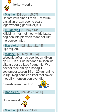
lekker weertje
Marthe
|
[01 Jun : 15:57]
De foto verkleinen Frank. Het forum
past dit niet aan voor je zoals
tegenwoordig gebruikelijk is
muldertje
|
[31 May : 14:16]
Kijk bijna hier niet meer wilde laatst
nog een foto plaatsen maar het lukt
me gewoon niet
Bassiekoi
|
[28 May : 21:44]
Lijkt mij leuk.
Marthe
|
[28 May : 08:14]
Weet niet of er nog veel leden kijken
op KE. En als we het doen missen we
elkaar door de lage frequentie. Wie
doet er mee om op dinsdag 1
september tussen 19 en 20 uur online
te zijn. Nog eens een keer met zoveel
mogelijk mensen een avondje
“ouwehoeren over koi”
Bassiekoi
|
[24 May : 14:30]
Hoi allemaal
Marthe
|
[21 May : 11:42]