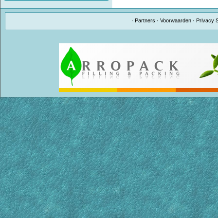
·
Partners
·
Voorwaarden
·
Privacy 