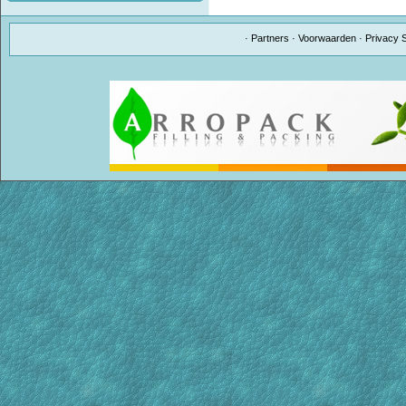
·
Partners
·
Voorwaarden
·
Privacy 