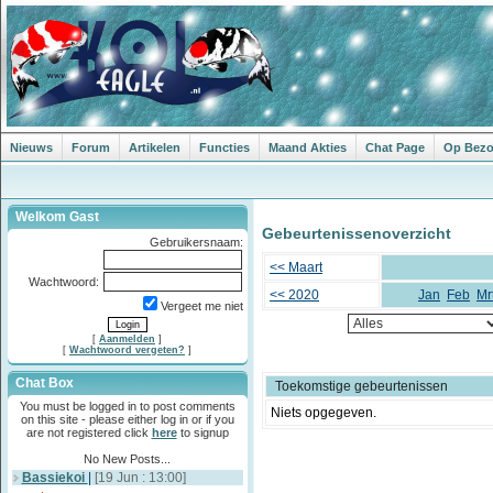
Nieuws
Forum
Artikelen
Functies
Maand Akties
Chat Page
Op Bezoe
Welkom Gast
Gebeurtenissenoverzicht
Gebruikersnaam:
<< Maart
Wachtwoord:
<< 2020
Jan
Feb
Mr
Vergeet me niet
[
Aanmelden
]
[
Wachtwoord vergeten?
]
Chat Box
Toekomstige gebeurtenissen
You must be logged in to post comments
Niets opgegeven.
on this site - please either log in or if you
are not registered click
here
to signup
No New Posts...
Bassiekoi
|
[19 Jun : 13:00]