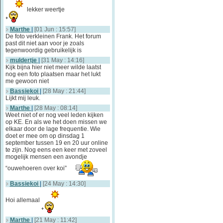
lekker weertje
Marthe
|
[01 Jun : 15:57]
De foto verkleinen Frank. Het forum
past dit niet aan voor je zoals
tegenwoordig gebruikelijk is
muldertje
|
[31 May : 14:16]
Kijk bijna hier niet meer wilde laatst
nog een foto plaatsen maar het lukt
me gewoon niet
Bassiekoi
|
[28 May : 21:44]
Lijkt mij leuk.
Marthe
|
[28 May : 08:14]
Weet niet of er nog veel leden kijken
op KE. En als we het doen missen we
elkaar door de lage frequentie. Wie
doet er mee om op dinsdag 1
september tussen 19 en 20 uur online
te zijn. Nog eens een keer met zoveel
mogelijk mensen een avondje
“ouwehoeren over koi”
Bassiekoi
|
[24 May : 14:30]
Hoi allemaal
Marthe
|
[21 May : 11:42]