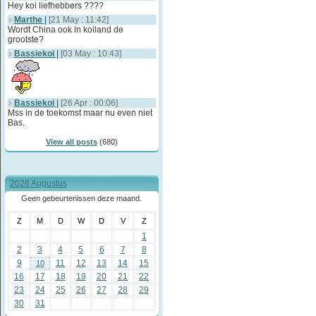
Hey koi liefhebbers ????
Marthe
|
[21 May : 11:42]
Wordt China ook in koiland de
grootste?
Bassiekoi
|
[03 May : 10:43]
Bassiekoi
|
[26 Apr : 00:06]
Mss in de toekomst maar nu even niet
Bas.
View all posts
(680)
2026 Augustus
Geen gebeurtenissen deze maand.
Z
M
D
W
D
V
Z
1
2
3
4
5
6
7
8
9
11
12
13
14
15
10
16
17
18
19
20
21
22
23
24
25
26
27
28
29
30
31