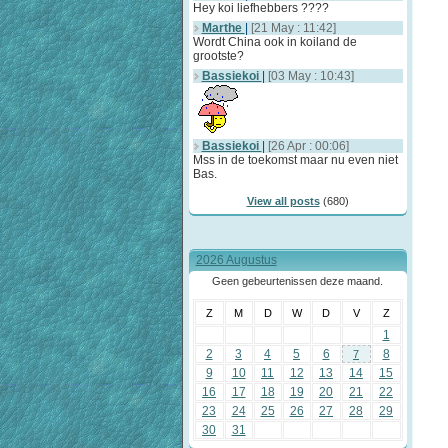
Hey koi liefhebbers ????
Marthe
|
[21 May : 11:42]
Wordt China ook in koiland de
grootste?
Bassiekoi
|
[03 May : 10:43]
Bassiekoi
|
[26 Apr : 00:06]
Mss in de toekomst maar nu even niet
Bas.
View all posts
(680)
2026 Augustus
Geen gebeurtenissen deze maand.
Z
M
D
W
D
V
Z
1
2
3
4
5
6
8
7
9
10
11
12
13
14
15
16
17
18
19
20
21
22
23
24
25
26
27
28
29
30
31