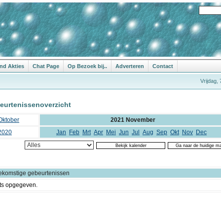
nd Akties
Chat Page
Op Bezoek bij..
Adverteren
Contact
Vrijdag,
eurtenissenoverzicht
Oktober
2021 November
2020
Jan
Feb
Mrt
Apr
Mei
Jun
Jul
Aug
Sep
Okt
Nov
Dec
ekomstige gebeurtenissen
ts opgegeven.