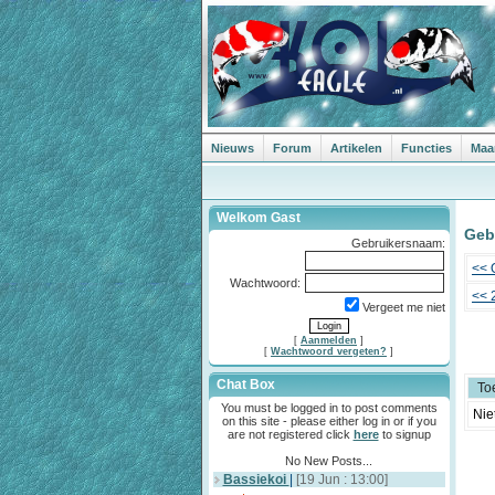
Nieuws
Forum
Artikelen
Functies
Maa
Welkom Gast
Geb
Gebruikersnaam:
<< 
Wachtwoord:
<< 
Vergeet me niet
[
Aanmelden
]
[
Wachtwoord vergeten?
]
Chat Box
To
You must be logged in to post comments
Nie
on this site - please either log in or if you
are not registered click
here
to signup
No New Posts...
Bassiekoi
|
[19 Jun : 13:00]