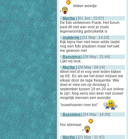
lekker weertje
Marthe
|
[01 Jun : 15:57]
De foto verkleinen Frank. Het forum
past dit niet aan voor je zoals
tegenwoordig gebruikelijk is
muldertje
|
[31 May : 14:16]
Kijk bijna hier niet meer wilde laatst
nog een foto plaatsen maar het lukt
me gewoon niet
Bassiekoi
|
[28 May : 21:44]
Lijkt mij leuk.
Marthe
|
[28 May : 08:14]
Weet niet of er nog veel leden kijken
op KE. En als we het doen missen we
elkaar door de lage frequentie. Wie
doet er mee om op dinsdag 1
september tussen 19 en 20 uur online
te zijn. Nog eens een keer met zoveel
mogelijk mensen een avondje
“ouwehoeren over koi”
Bassiekoi
|
[24 May : 14:30]
Hoi allemaal
Marthe
|
[21 May : 11:42]