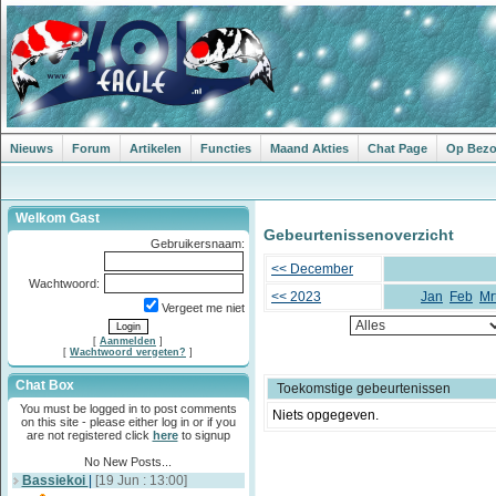
Nieuws
Forum
Artikelen
Functies
Maand Akties
Chat Page
Op Bezoe
Welkom Gast
Gebeurtenissenoverzicht
Gebruikersnaam:
<< December
Wachtwoord:
<< 2023
Jan
Feb
Mr
Vergeet me niet
[
Aanmelden
]
[
Wachtwoord vergeten?
]
Chat Box
Toekomstige gebeurtenissen
You must be logged in to post comments
Niets opgegeven.
on this site - please either log in or if you
are not registered click
here
to signup
No New Posts...
Bassiekoi
|
[19 Jun : 13:00]