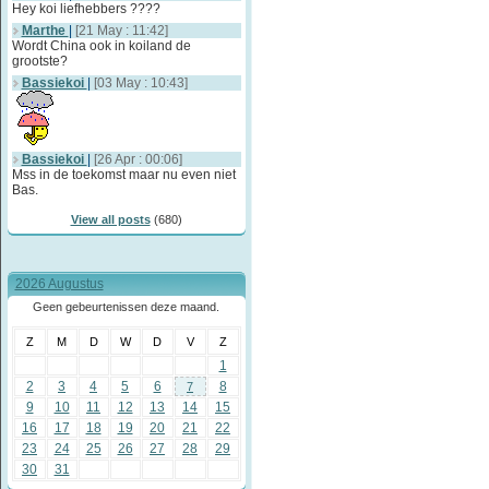
Hey koi liefhebbers ????
Marthe
|
[21 May : 11:42]
Wordt China ook in koiland de
grootste?
Bassiekoi
|
[03 May : 10:43]
Bassiekoi
|
[26 Apr : 00:06]
Mss in de toekomst maar nu even niet
Bas.
View all posts
(680)
2026 Augustus
Geen gebeurtenissen deze maand.
Z
M
D
W
D
V
Z
1
2
3
4
5
6
8
7
9
10
11
12
13
14
15
16
17
18
19
20
21
22
23
24
25
26
27
28
29
30
31