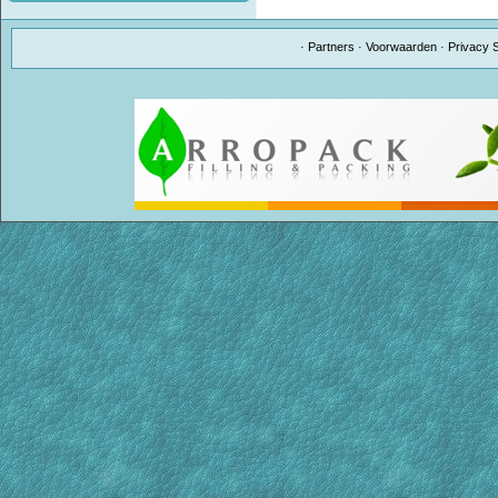
·
Partners
·
Voorwaarden
·
Privacy 