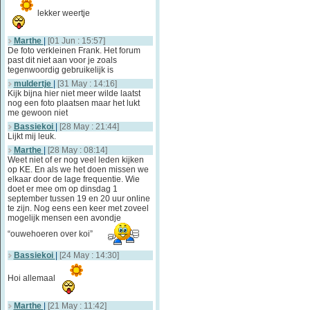
lekker weertje
Marthe
|
[01 Jun : 15:57]
De foto verkleinen Frank. Het forum
past dit niet aan voor je zoals
tegenwoordig gebruikelijk is
muldertje
|
[31 May : 14:16]
Kijk bijna hier niet meer wilde laatst
nog een foto plaatsen maar het lukt
me gewoon niet
Bassiekoi
|
[28 May : 21:44]
Lijkt mij leuk.
Marthe
|
[28 May : 08:14]
Weet niet of er nog veel leden kijken
op KE. En als we het doen missen we
elkaar door de lage frequentie. Wie
doet er mee om op dinsdag 1
september tussen 19 en 20 uur online
te zijn. Nog eens een keer met zoveel
mogelijk mensen een avondje
“ouwehoeren over koi”
Bassiekoi
|
[24 May : 14:30]
Hoi allemaal
Marthe
|
[21 May : 11:42]