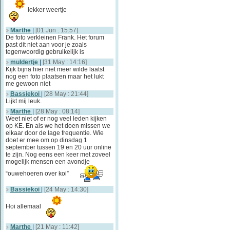
lekker weertje
Marthe
|
[01 Jun : 15:57]
De foto verkleinen Frank. Het forum
past dit niet aan voor je zoals
tegenwoordig gebruikelijk is
muldertje
|
[31 May : 14:16]
Kijk bijna hier niet meer wilde laatst
nog een foto plaatsen maar het lukt
me gewoon niet
Bassiekoi
|
[28 May : 21:44]
Lijkt mij leuk.
Marthe
|
[28 May : 08:14]
Weet niet of er nog veel leden kijken
op KE. En als we het doen missen we
elkaar door de lage frequentie. Wie
doet er mee om op dinsdag 1
september tussen 19 en 20 uur online
te zijn. Nog eens een keer met zoveel
mogelijk mensen een avondje
“ouwehoeren over koi”
Bassiekoi
|
[24 May : 14:30]
Hoi allemaal
Marthe
|
[21 May : 11:42]