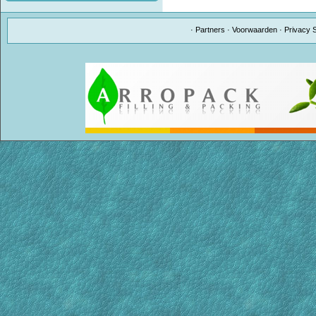
·
Partners
·
Voorwaarden
·
Privacy 