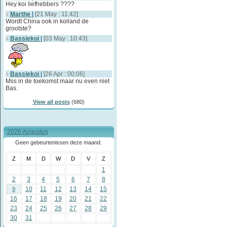
Hey koi liefhebbers ????
Marthe
|
[21 May : 11:42]
Wordt China ook in koiland de
grootste?
Bassiekoi
|
[03 May : 10:43]
Bassiekoi
|
[26 Apr : 00:06]
Mss in de toekomst maar nu even niet
Bas.
View all posts
(680)
2026 Augustus
Geen gebeurtenissen deze maand.
Z
M
D
W
D
V
Z
1
2
3
4
5
6
7
8
10
11
12
13
14
15
9
16
17
18
19
20
21
22
23
24
25
26
27
28
29
30
31