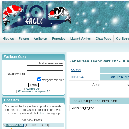
Nieuws
Forum
Artikelen
Functies
Maand Akties
Chat Page
Op Bezoe
Welkom Gast
Gebeurtenissenoverzicht - Jun
Gebruikersnaam:
<< Mei
Wachtwoord:
<< 2024
Jan
Feb
Mr
Vergeet me niet
[
Aanmelden
]
[
Wachtwoord vergeten?
]
Chat Box
Toekomstige gebeurtenissen
You must be logged in to post comments
Niets opgegeven.
on this site - please either log in or if you
are not registered click
here
to signup
No New Posts...
Bassiekoi
|
[19 Jun : 13:00]