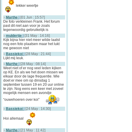
lekker weertje
Marthe
|
[01 Jun : 15:57]
De foto verkleinen Frank. Het forum
past dit niet aan voor je zoals
tegenwoordig gebruikelijk is
muldertje
|
[31 May : 14:16]
Kijk bijna hier niet meer wilde laatst
nog een foto plaatsen maar het lukt
me gewoon niet
Bassiekoi
|
[28 May : 21:44]
Lijkt mij leuk.
Marthe
|
[28 May : 08:14]
Weet niet of er nog veel leden kijken
op KE. En als we het doen missen we
elkaar door de lage frequentie. Wie
doet er mee om op dinsdag 1
september tussen 19 en 20 uur online
te zijn. Nog eens een keer met zoveel
mogelijk mensen een avondje
“ouwehoeren over koi”
Bassiekoi
|
[24 May : 14:30]
Hoi allemaal
Marthe
|
[21 May : 11:42]