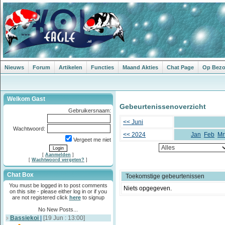
Nieuws
Forum
Artikelen
Functies
Maand Akties
Chat Page
Op Bezoe
Welkom Gast
Gebeurtenissenoverzicht
Gebruikersnaam:
<< Juni
Wachtwoord:
<< 2024
Jan
Feb
Mr
Vergeet me niet
[
Aanmelden
]
[
Wachtwoord vergeten?
]
Chat Box
Toekomstige gebeurtenissen
You must be logged in to post comments
Niets opgegeven.
on this site - please either log in or if you
are not registered click
here
to signup
No New Posts...
Bassiekoi
|
[19 Jun : 13:00]