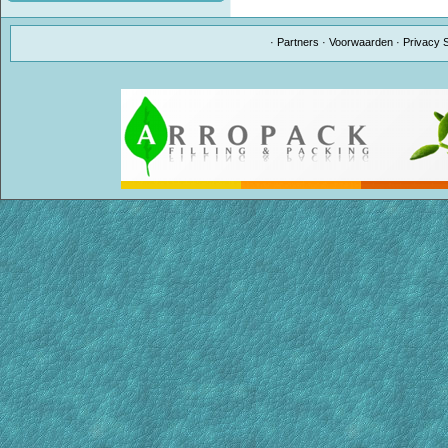
·
Partners
·
Voorwaarden
·
Privacy 