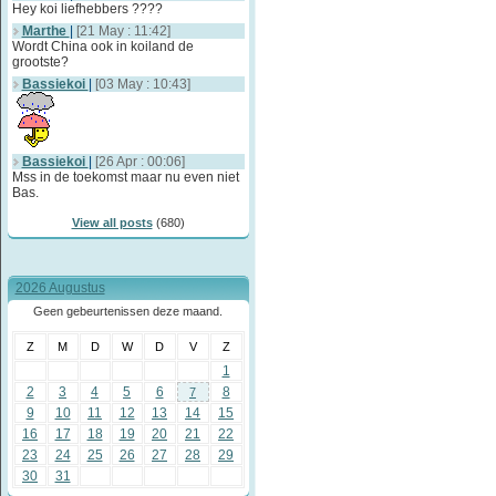
Hey koi liefhebbers ????
Marthe
|
[21 May : 11:42]
Wordt China ook in koiland de
grootste?
Bassiekoi
|
[03 May : 10:43]
Bassiekoi
|
[26 Apr : 00:06]
Mss in de toekomst maar nu even niet
Bas.
View all posts
(680)
2026 Augustus
Geen gebeurtenissen deze maand.
Z
M
D
W
D
V
Z
1
2
3
4
5
6
8
7
9
10
11
12
13
14
15
16
17
18
19
20
21
22
23
24
25
26
27
28
29
30
31