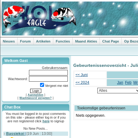
Nieuws
Forum
Artikelen
Functies
Maand Akties
Chat Page
Op Bezoe
Welkom Gast
Gebeurtenissenoverzicht - Juli
Gebruikersnaam:
<< Juni
Wachtwoord:
<< 2024
Jan
Feb
Mr
Vergeet me niet
[
Aanmelden
]
[
Wachtwoord vergeten?
]
Chat Box
Toekomstige gebeurtenissen
You must be logged in to post comments
Niets opgegeven.
on this site - please either log in or if you
are not registered click
here
to signup
No New Posts...
Bassiekoi
|
[19 Jun : 13:00]