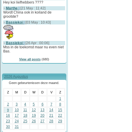
Hey koi liefhebbers ????
Marthe
|
[21 May : 11:42]
Wordt China ook in koiland de
grootste?
Bassiekoi
|
[03 May : 10:43]
Bassiekoi
|
[26 Apr : 00:06]
Mss in de toekomst maar nu even niet
Bas.
View all posts
(680)
2026 Augustus
Geen gebeurtenissen deze maand.
Z
M
D
W
D
V
Z
1
2
3
4
5
6
7
8
10
11
12
13
14
15
9
16
17
18
19
20
21
22
23
24
25
26
27
28
29
30
31