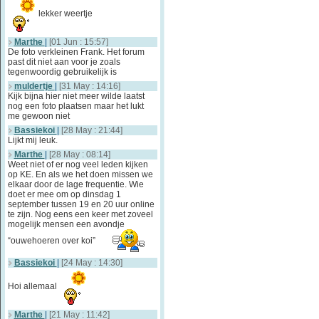
lekker weertje
Marthe
|
[01 Jun : 15:57]
De foto verkleinen Frank. Het forum
past dit niet aan voor je zoals
tegenwoordig gebruikelijk is
muldertje
|
[31 May : 14:16]
Kijk bijna hier niet meer wilde laatst
nog een foto plaatsen maar het lukt
me gewoon niet
Bassiekoi
|
[28 May : 21:44]
Lijkt mij leuk.
Marthe
|
[28 May : 08:14]
Weet niet of er nog veel leden kijken
op KE. En als we het doen missen we
elkaar door de lage frequentie. Wie
doet er mee om op dinsdag 1
september tussen 19 en 20 uur online
te zijn. Nog eens een keer met zoveel
mogelijk mensen een avondje
“ouwehoeren over koi”
Bassiekoi
|
[24 May : 14:30]
Hoi allemaal
Marthe
|
[21 May : 11:42]