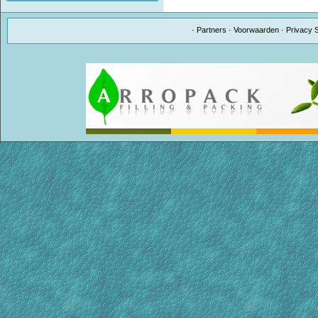
·
Partners
·
Voorwaarden
·
Privacy 