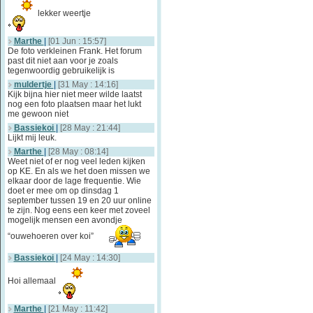
lekker weertje
Marthe
|
[01 Jun : 15:57]
De foto verkleinen Frank. Het forum
past dit niet aan voor je zoals
tegenwoordig gebruikelijk is
muldertje
|
[31 May : 14:16]
Kijk bijna hier niet meer wilde laatst
nog een foto plaatsen maar het lukt
me gewoon niet
Bassiekoi
|
[28 May : 21:44]
Lijkt mij leuk.
Marthe
|
[28 May : 08:14]
Weet niet of er nog veel leden kijken
op KE. En als we het doen missen we
elkaar door de lage frequentie. Wie
doet er mee om op dinsdag 1
september tussen 19 en 20 uur online
te zijn. Nog eens een keer met zoveel
mogelijk mensen een avondje
“ouwehoeren over koi”
Bassiekoi
|
[24 May : 14:30]
Hoi allemaal
Marthe
|
[21 May : 11:42]