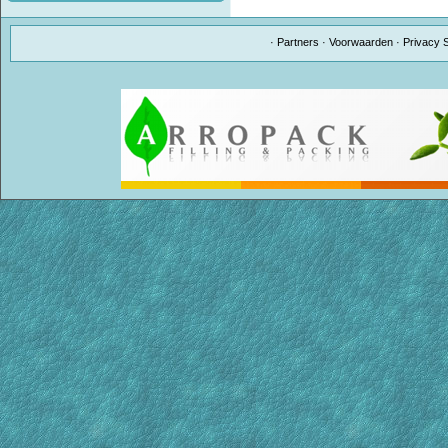
·
Partners
·
Voorwaarden
·
Privacy 