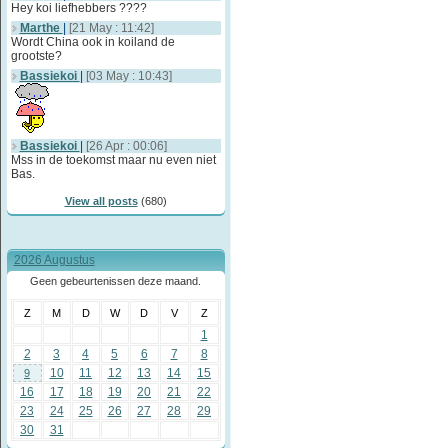
Hey koi liefhebbers ????
Marthe
|
[21 May : 11:42]
Wordt China ook in koiland de
grootste?
Bassiekoi
|
[03 May : 10:43]
Bassiekoi
|
[26 Apr : 00:06]
Mss in de toekomst maar nu even niet
Bas.
View all posts
(680)
2026 Augustus
Geen gebeurtenissen deze maand.
Z
M
D
W
D
V
Z
1
2
3
4
5
6
7
8
10
11
12
13
14
15
9
16
17
18
19
20
21
22
23
24
25
26
27
28
29
30
31