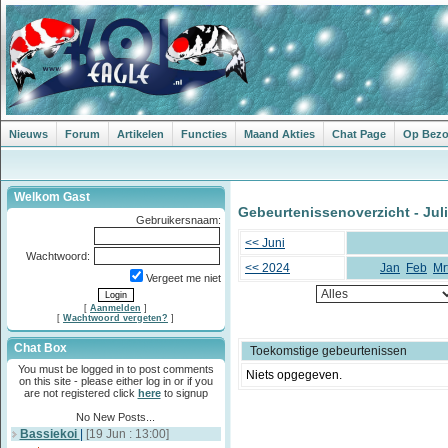
Nieuws
Forum
Artikelen
Functies
Maand Akties
Chat Page
Op Bezoe
Welkom Gast
Gebeurtenissenoverzicht - Juli
Gebruikersnaam:
<< Juni
Wachtwoord:
<< 2024
Jan
Feb
Mr
Vergeet me niet
[
Aanmelden
]
[
Wachtwoord vergeten?
]
Chat Box
Toekomstige gebeurtenissen
You must be logged in to post comments
Niets opgegeven.
on this site - please either log in or if you
are not registered click
here
to signup
No New Posts...
Bassiekoi
|
[19 Jun : 13:00]