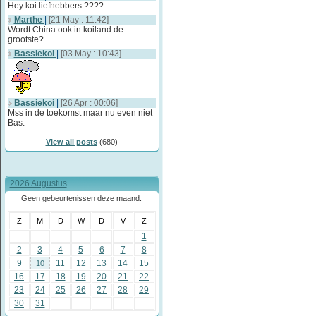
Hey koi liefhebbers ????
Marthe
|
[21 May : 11:42]
Wordt China ook in koiland de
grootste?
Bassiekoi
|
[03 May : 10:43]
Bassiekoi
|
[26 Apr : 00:06]
Mss in de toekomst maar nu even niet
Bas.
View all posts
(680)
2026 Augustus
Geen gebeurtenissen deze maand.
Z
M
D
W
D
V
Z
1
2
3
4
5
6
7
8
9
11
12
13
14
15
10
16
17
18
19
20
21
22
23
24
25
26
27
28
29
30
31