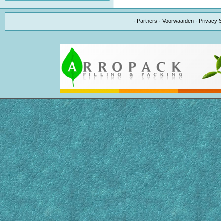
·
Partners
·
Voorwaarden
·
Privacy 