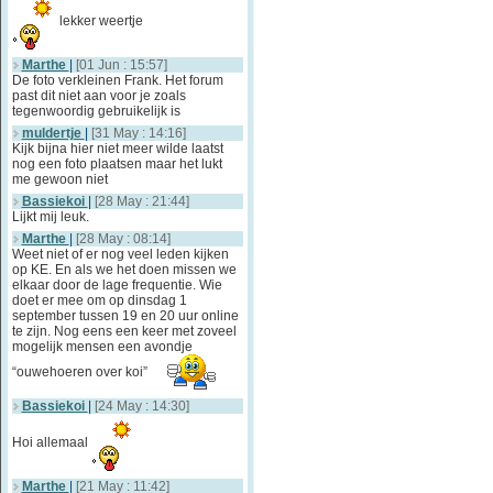
lekker weertje
Marthe
|
[01 Jun : 15:57]
De foto verkleinen Frank. Het forum
past dit niet aan voor je zoals
tegenwoordig gebruikelijk is
muldertje
|
[31 May : 14:16]
Kijk bijna hier niet meer wilde laatst
nog een foto plaatsen maar het lukt
me gewoon niet
Bassiekoi
|
[28 May : 21:44]
Lijkt mij leuk.
Marthe
|
[28 May : 08:14]
Weet niet of er nog veel leden kijken
op KE. En als we het doen missen we
elkaar door de lage frequentie. Wie
doet er mee om op dinsdag 1
september tussen 19 en 20 uur online
te zijn. Nog eens een keer met zoveel
mogelijk mensen een avondje
“ouwehoeren over koi”
Bassiekoi
|
[24 May : 14:30]
Hoi allemaal
Marthe
|
[21 May : 11:42]