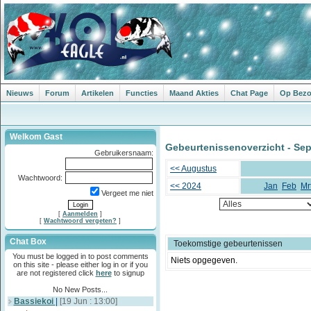
Nieuws
Forum
Artikelen
Functies
Maand Akties
Chat Page
Op Bezoe
Welkom Gast
Gebeurtenissenoverzicht - Se
Gebruikersnaam:
<< Augustus
Wachtwoord:
<< 2024
Jan
Feb
Mr
Vergeet me niet
[
Aanmelden
]
[
Wachtwoord vergeten?
]
Chat Box
Toekomstige gebeurtenissen
You must be logged in to post comments
Niets opgegeven.
on this site - please either log in or if you
are not registered click
here
to signup
No New Posts...
Bassiekoi
|
[19 Jun : 13:00]