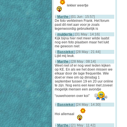
lekker weertje
Marthe
|
[01 Jun : 15:57]
De foto verkleinen Frank. Het forum
past dit niet aan voor je zoals
tegenwoordig gebruikelijk is
muldertje
|
[31 May : 14:16]
Kijk bijna hier niet meer wilde laatst
nog een foto plaatsen maar het lukt
me gewoon niet
Bassiekoi
|
[28 May : 21:44]
Lijkt mij leuk.
Marthe
|
[28 May : 08:14]
Weet niet of er nog veel leden kijken
op KE. En als we het doen missen we
elkaar door de lage frequentie. Wie
doet er mee om op dinsdag 1
september tussen 19 en 20 uur online
te zijn. Nog eens een keer met zoveel
mogelijk mensen een avondje
“ouwehoeren over koi”
Bassiekoi
|
[24 May : 14:30]
Hoi allemaal
Marthe
|
[21 May : 11:42]