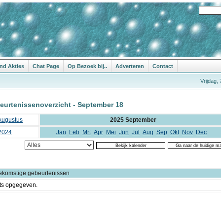
nd Akties
Chat Page
Op Bezoek bij..
Adverteren
Contact
Vrijdag,
eurtenissenoverzicht - September 18
Augustus
2025 September
2024
Jan
Feb
Mrt
Apr
Mei
Jun
Jul
Aug
Sep
Okt
Nov
Dec
ekomstige gebeurtenissen
ts opgegeven.