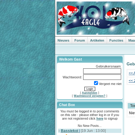
Nieuws
Forum
Artikelen
Functies
Maa
Welkom Gast
Geb
Gebruikersnaam:
<< 
Wachtwoord:
<< 
Vergeet me niet
[
Aanmelden
]
[
Wachtwoord vergeten?
]
Chat Box
To
You must be logged in to post comments
Nie
on this site - please either log in or if you
are not registered click
here
to signup
No New Posts...
Bassiekoi
|
[19 Jun : 13:00]