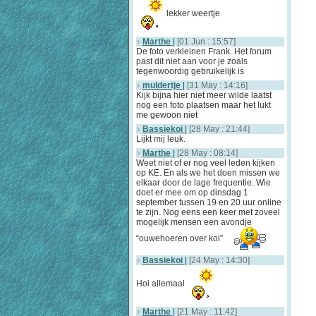
lekker weertje
Marthe
|
[01 Jun : 15:57]
De foto verkleinen Frank. Het forum
past dit niet aan voor je zoals
tegenwoordig gebruikelijk is
muldertje
|
[31 May : 14:16]
Kijk bijna hier niet meer wilde laatst
nog een foto plaatsen maar het lukt
me gewoon niet
Bassiekoi
|
[28 May : 21:44]
Lijkt mij leuk.
Marthe
|
[28 May : 08:14]
Weet niet of er nog veel leden kijken
op KE. En als we het doen missen we
elkaar door de lage frequentie. Wie
doet er mee om op dinsdag 1
september tussen 19 en 20 uur online
te zijn. Nog eens een keer met zoveel
mogelijk mensen een avondje
“ouwehoeren over koi”
Bassiekoi
|
[24 May : 14:30]
Hoi allemaal
Marthe
|
[21 May : 11:42]