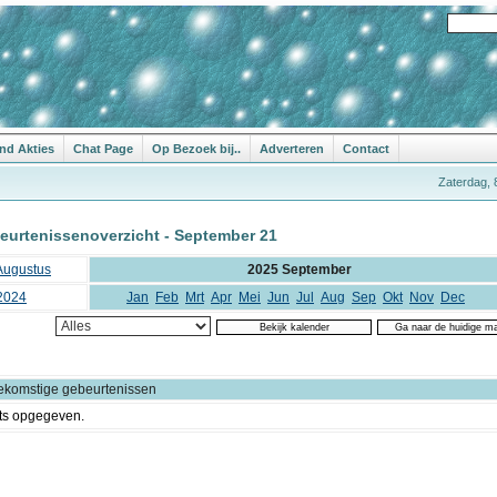
nd Akties
Chat Page
Op Bezoek bij..
Adverteren
Contact
Zaterdag, 
eurtenissenoverzicht - September 21
Augustus
2025 September
2024
Jan
Feb
Mrt
Apr
Mei
Jun
Jul
Aug
Sep
Okt
Nov
Dec
ekomstige gebeurtenissen
ts opgegeven.