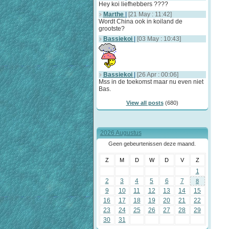
Hey koi liefhebbers ????
Marthe
|
[21 May : 11:42]
Wordt China ook in koiland de
grootste?
Bassiekoi
|
[03 May : 10:43]
Bassiekoi
|
[26 Apr : 00:06]
Mss in de toekomst maar nu even niet
Bas.
View all posts
(680)
2026 Augustus
Geen gebeurtenissen deze maand.
Z
M
D
W
D
V
Z
1
2
3
4
5
6
7
8
9
10
11
12
13
14
15
16
17
18
19
20
21
22
23
24
25
26
27
28
29
30
31