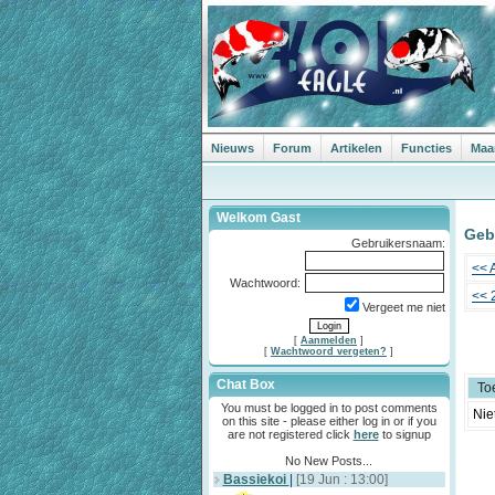
Nieuws
Forum
Artikelen
Functies
Maa
Welkom Gast
Geb
Gebruikersnaam:
<< 
Wachtwoord:
<< 
Vergeet me niet
[
Aanmelden
]
[
Wachtwoord vergeten?
]
Chat Box
To
You must be logged in to post comments
Nie
on this site - please either log in or if you
are not registered click
here
to signup
No New Posts...
Bassiekoi
|
[19 Jun : 13:00]