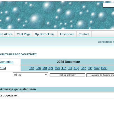
nd Akties
Chat Page
Op Bezoek bij..
Adverteren
Contact
Donderdag, 
eurtenissenoverzicht
November
2025 December
2024
Jan
Feb
Mrt
Apr
Mei
Jun
Jul
Aug
Sep
Okt
Nov
Dec
ekomstige gebeurtenissen
ts opgegeven.