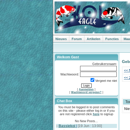
Nieuws
Forum
Artikelen
Functies
Maa
Welkom Gast
Geb
Gebruikersnaam:
<< 
Wachtwoord:
<< 
Vergeet me niet
[
Aanmelden
]
[
Wachtwoord vergeten?
]
Chat Box
To
You must be logged in to post comments
Nie
on this site - please either log in or if you
are not registered click
here
to signup
No New Posts...
Bassiekoi
|
[19 Jun : 13:00]