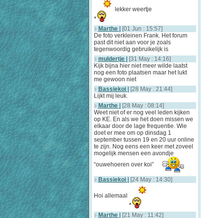
lekker weertje
Marthe
|
[01 Jun : 15:57]
De foto verkleinen Frank. Het forum
past dit niet aan voor je zoals
tegenwoordig gebruikelijk is
muldertje
|
[31 May : 14:16]
Kijk bijna hier niet meer wilde laatst
nog een foto plaatsen maar het lukt
me gewoon niet
Bassiekoi
|
[28 May : 21:44]
Lijkt mij leuk.
Marthe
|
[28 May : 08:14]
Weet niet of er nog veel leden kijken
op KE. En als we het doen missen we
elkaar door de lage frequentie. Wie
doet er mee om op dinsdag 1
september tussen 19 en 20 uur online
te zijn. Nog eens een keer met zoveel
mogelijk mensen een avondje
“ouwehoeren over koi”
Bassiekoi
|
[24 May : 14:30]
Hoi allemaal
Marthe
|
[21 May : 11:42]