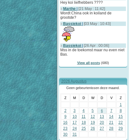
Hey koi liefhebbers ????
Marthe
|
[21 May : 11:42]
Wordt China ook in koiland de
grootste?
Bassiekoi
|
[03 May : 10:43]
Bassiekoi
|
[26 Apr : 00:06]
Mss in de toekomst maar nu even niet
Bas.
View all posts
(680)
2026 Augustus
Geen gebeurtenissen deze maand.
Z
M
D
W
D
V
Z
1
2
3
4
5
7
8
6
9
10
11
12
13
14
15
16
17
18
19
20
21
22
23
24
25
26
27
28
29
30
31