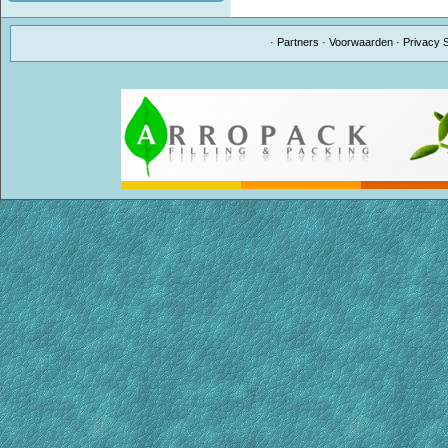
·
Partners
·
Voorwaarden
·
Privacy 