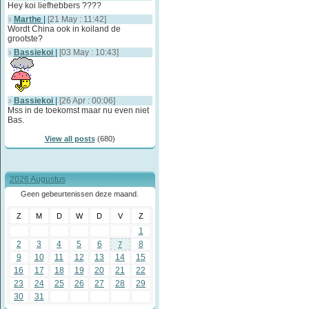
Hey koi liefhebbers ????
Marthe
|
[21 May : 11:42]
Wordt China ook in koiland de
grootste?
Bassiekoi
|
[03 May : 10:43]
Bassiekoi
|
[26 Apr : 00:06]
Mss in de toekomst maar nu even niet
Bas.
View all posts
(680)
2026 Augustus
Geen gebeurtenissen deze maand.
Z
M
D
W
D
V
Z
1
2
3
4
5
6
8
7
9
10
11
12
13
14
15
16
17
18
19
20
21
22
23
24
25
26
27
28
29
30
31