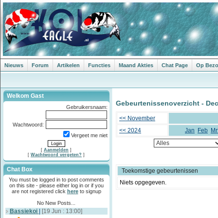
Nieuws
Forum
Artikelen
Functies
Maand Akties
Chat Page
Op Bezoe
Welkom Gast
Gebeurtenissenoverzicht - De
Gebruikersnaam:
<< November
Wachtwoord:
<< 2024
Jan
Feb
Mr
Vergeet me niet
[
Aanmelden
]
[
Wachtwoord vergeten?
]
Chat Box
Toekomstige gebeurtenissen
You must be logged in to post comments
Niets opgegeven.
on this site - please either log in or if you
are not registered click
here
to signup
No New Posts...
Bassiekoi
|
[19 Jun : 13:00]