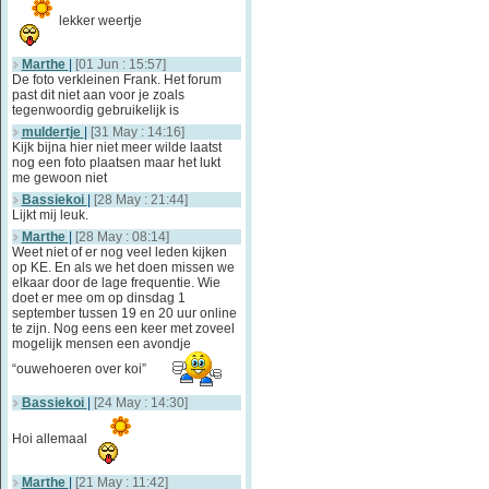
lekker weertje
Marthe
|
[01 Jun : 15:57]
De foto verkleinen Frank. Het forum
past dit niet aan voor je zoals
tegenwoordig gebruikelijk is
muldertje
|
[31 May : 14:16]
Kijk bijna hier niet meer wilde laatst
nog een foto plaatsen maar het lukt
me gewoon niet
Bassiekoi
|
[28 May : 21:44]
Lijkt mij leuk.
Marthe
|
[28 May : 08:14]
Weet niet of er nog veel leden kijken
op KE. En als we het doen missen we
elkaar door de lage frequentie. Wie
doet er mee om op dinsdag 1
september tussen 19 en 20 uur online
te zijn. Nog eens een keer met zoveel
mogelijk mensen een avondje
“ouwehoeren over koi”
Bassiekoi
|
[24 May : 14:30]
Hoi allemaal
Marthe
|
[21 May : 11:42]