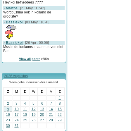
Hey koi liefhebbers ????
Marthe
|
[21 May : 11:42]
Wordt China ook in koiland de
grootste?
Bassiekoi
|
[03 May : 10:43]
Bassiekoi
|
[26 Apr : 00:06]
Mss in de toekomst maar nu even niet
Bas.
View all posts
(680)
2026 Augustus
Geen gebeurtenissen deze maand.
Z
M
D
W
D
V
Z
1
2
3
4
5
6
7
8
10
11
12
13
14
15
9
16
17
18
19
20
21
22
23
24
25
26
27
28
29
30
31