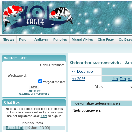
Nieuws
Forum
Artikelen
Functies
Maand Akties
Chat Page
Op Bezoe
Welkom Gast
Gebeurtenissenoverzicht - Jan
Gebruikersnaam:
<< December
Wachtwoord:
<< 2025
Jan
Feb
Mr
Vergeet me niet
[
Aanmelden
]
[
Wachtwoord vergeten?
]
Chat Box
Toekomstige gebeurtenissen
You must be logged in to post comments
Niets opgegeven.
on this site - please either log in or if you
are not registered click
here
to signup
No New Posts...
Bassiekoi
|
[19 Jun : 13:00]