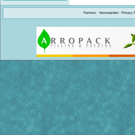
·
Partners
·
Voorwaarden
·
Privacy 