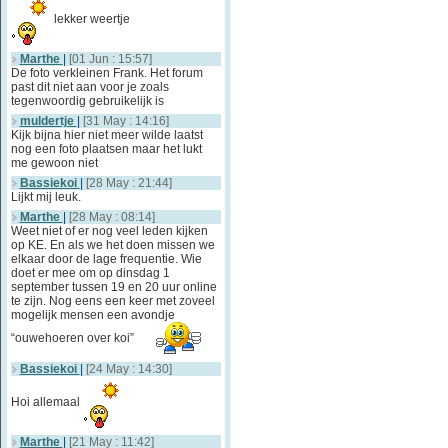
lekker weertje
Marthe
|
[01 Jun : 15:57]
De foto verkleinen Frank. Het forum
past dit niet aan voor je zoals
tegenwoordig gebruikelijk is
muldertje
|
[31 May : 14:16]
Kijk bijna hier niet meer wilde laatst
nog een foto plaatsen maar het lukt
me gewoon niet
Bassiekoi
|
[28 May : 21:44]
Lijkt mij leuk.
Marthe
|
[28 May : 08:14]
Weet niet of er nog veel leden kijken
op KE. En als we het doen missen we
elkaar door de lage frequentie. Wie
doet er mee om op dinsdag 1
september tussen 19 en 20 uur online
te zijn. Nog eens een keer met zoveel
mogelijk mensen een avondje
“ouwehoeren over koi”
Bassiekoi
|
[24 May : 14:30]
Hoi allemaal
Marthe
|
[21 May : 11:42]