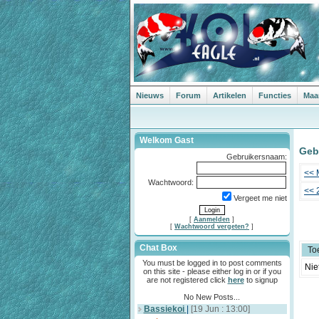
Nieuws
Forum
Artikelen
Functies
Maa
Welkom Gast
Geb
Gebruikersnaam:
<< 
Wachtwoord:
<< 
Vergeet me niet
[
Aanmelden
]
[
Wachtwoord vergeten?
]
Chat Box
To
You must be logged in to post comments
Nie
on this site - please either log in or if you
are not registered click
here
to signup
No New Posts...
Bassiekoi
|
[19 Jun : 13:00]