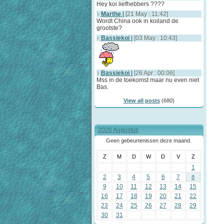
Hey koi liefhebbers ????
Marthe
|
[21 May : 11:42]
Wordt China ook in koiland de
grootste?
Bassiekoi
|
[03 May : 10:43]
Bassiekoi
|
[26 Apr : 00:06]
Mss in de toekomst maar nu even niet
Bas.
View all posts
(680)
2026 Augustus
Geen gebeurtenissen deze maand.
Z
M
D
W
D
V
Z
1
2
3
4
5
6
7
8
9
10
11
12
13
14
15
16
17
18
19
20
21
22
23
24
25
26
27
28
29
30
31