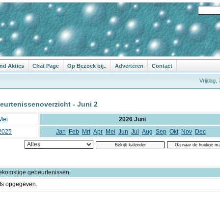
nd Akties
Chat Page
Op Bezoek bij..
Adverteren
Contact
Vrijdag,
eurtenissenoverzicht - Juni 2
Mei
2026 Juni
2025
Jan
Feb
Mrt
Apr
Mei
Jun
Jul
Aug
Sep
Okt
Nov
Dec
ekomstige gebeurtenissen
ts opgegeven.