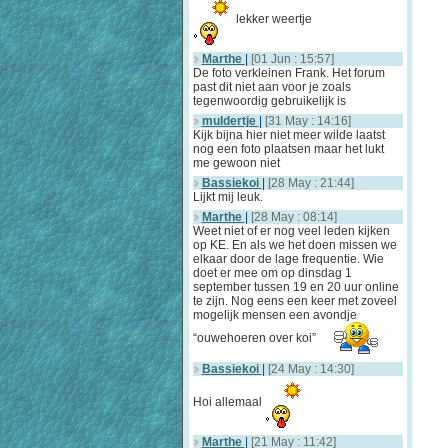
lekker weertje
Marthe
|
[01 Jun : 15:57]
De foto verkleinen Frank. Het forum
past dit niet aan voor je zoals
tegenwoordig gebruikelijk is
muldertje
|
[31 May : 14:16]
Kijk bijna hier niet meer wilde laatst
nog een foto plaatsen maar het lukt
me gewoon niet
Bassiekoi
|
[28 May : 21:44]
Lijkt mij leuk.
Marthe
|
[28 May : 08:14]
Weet niet of er nog veel leden kijken
op KE. En als we het doen missen we
elkaar door de lage frequentie. Wie
doet er mee om op dinsdag 1
september tussen 19 en 20 uur online
te zijn. Nog eens een keer met zoveel
mogelijk mensen een avondje
“ouwehoeren over koi”
Bassiekoi
|
[24 May : 14:30]
Hoi allemaal
Marthe
|
[21 May : 11:42]