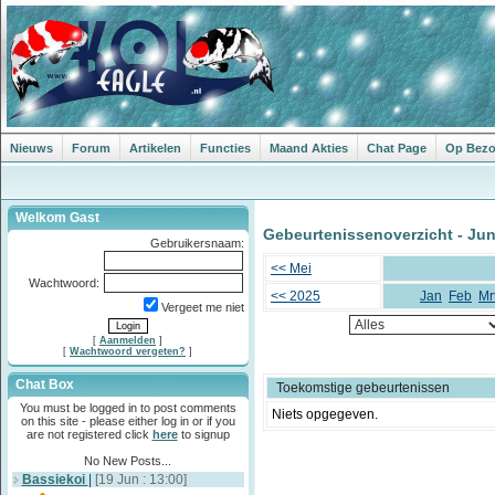
Nieuws
Forum
Artikelen
Functies
Maand Akties
Chat Page
Op Bezoe
Welkom Gast
Gebeurtenissenoverzicht - Jun
Gebruikersnaam:
<< Mei
Wachtwoord:
<< 2025
Jan
Feb
Mr
Vergeet me niet
[
Aanmelden
]
[
Wachtwoord vergeten?
]
Chat Box
Toekomstige gebeurtenissen
You must be logged in to post comments
Niets opgegeven.
on this site - please either log in or if you
are not registered click
here
to signup
No New Posts...
Bassiekoi
|
[19 Jun : 13:00]