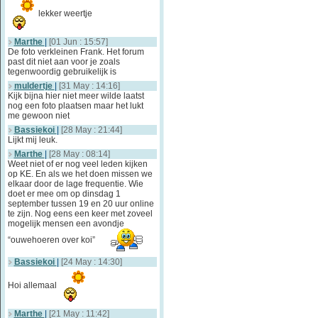
lekker weertje
Marthe
|
[01 Jun : 15:57]
De foto verkleinen Frank. Het forum
past dit niet aan voor je zoals
tegenwoordig gebruikelijk is
muldertje
|
[31 May : 14:16]
Kijk bijna hier niet meer wilde laatst
nog een foto plaatsen maar het lukt
me gewoon niet
Bassiekoi
|
[28 May : 21:44]
Lijkt mij leuk.
Marthe
|
[28 May : 08:14]
Weet niet of er nog veel leden kijken
op KE. En als we het doen missen we
elkaar door de lage frequentie. Wie
doet er mee om op dinsdag 1
september tussen 19 en 20 uur online
te zijn. Nog eens een keer met zoveel
mogelijk mensen een avondje
“ouwehoeren over koi”
Bassiekoi
|
[24 May : 14:30]
Hoi allemaal
Marthe
|
[21 May : 11:42]