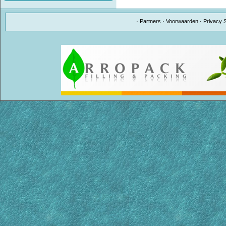
·
Partners
·
Voorwaarden
·
Privacy 