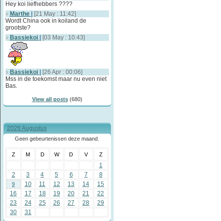
Hey koi liefhebbers ????
Marthe
|
[21 May : 11:42]
Wordt China ook in koiland de
grootste?
Bassiekoi
|
[03 May : 10:43]
Bassiekoi
|
[26 Apr : 00:06]
Mss in de toekomst maar nu even niet
Bas.
View all posts
(680)
2026 Augustus
Geen gebeurtenissen deze maand.
Z
M
D
W
D
V
Z
1
2
3
4
5
6
7
8
10
11
12
13
14
15
9
16
17
18
19
20
21
22
23
24
25
26
27
28
29
30
31