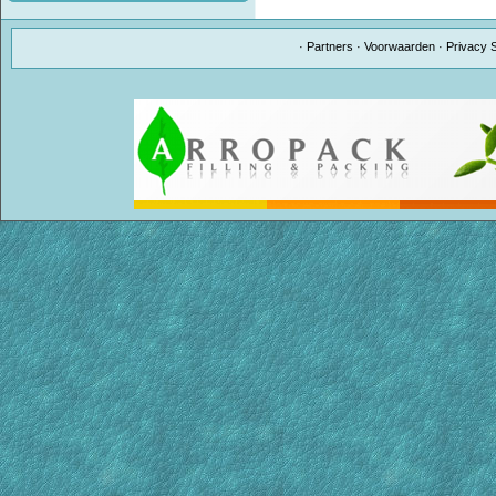
·
Partners
·
Voorwaarden
·
Privacy 