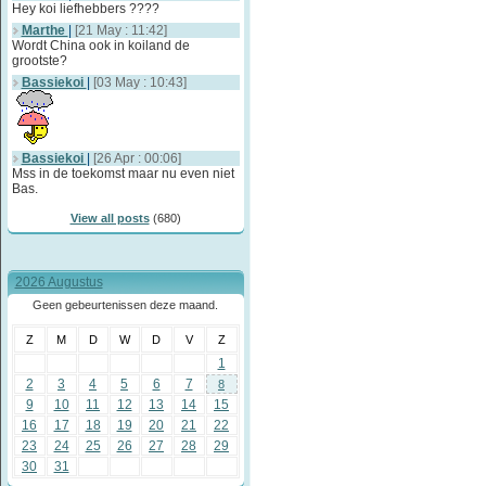
Hey koi liefhebbers ????
Marthe
|
[21 May : 11:42]
Wordt China ook in koiland de
grootste?
Bassiekoi
|
[03 May : 10:43]
Bassiekoi
|
[26 Apr : 00:06]
Mss in de toekomst maar nu even niet
Bas.
View all posts
(680)
2026 Augustus
Geen gebeurtenissen deze maand.
Z
M
D
W
D
V
Z
1
2
3
4
5
6
7
8
9
10
11
12
13
14
15
16
17
18
19
20
21
22
23
24
25
26
27
28
29
30
31