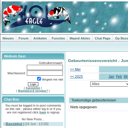
Nieuws
Forum
Artikelen
Functies
Maand Akties
Chat Page
Op Bezoe
Welkom Gast
Gebeurtenissenoverzicht - Jun
Gebruikersnaam:
<< Mei
Wachtwoord:
<< 2025
Jan
Feb
Mr
Vergeet me niet
[
Aanmelden
]
[
Wachtwoord vergeten?
]
Chat Box
Toekomstige gebeurtenissen
You must be logged in to post comments
Niets opgegeven.
on this site - please either log in or if you
are not registered click
here
to signup
No New Posts...
Bassiekoi
|
[19 Jun : 13:00]