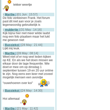
lekker weertje
Marthe
|
[01 Jun : 15:57]
De foto verkleinen Frank. Het forum
past dit niet aan voor je zoals
tegenwoordig gebruikelijk is
muldertje
|
[31 May : 14:16]
Kijk bijna hier niet meer wilde laatst
nog een foto plaatsen maar het lukt
me gewoon niet
Bassiekoi
|
[28 May : 21:44]
Lijkt mij leuk.
Marthe
|
[28 May : 08:14]
Weet niet of er nog veel leden kijken
op KE. En als we het doen missen we
elkaar door de lage frequentie. Wie
doet er mee om op dinsdag 1
september tussen 19 en 20 uur online
te zijn. Nog eens een keer met zoveel
mogelijk mensen een avondje
“ouwehoeren over koi”
Bassiekoi
|
[24 May : 14:30]
Hoi allemaal
Marthe
|
[21 May : 11:42]