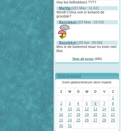
Hey koi liefhebbers ????
Marthe
|
[21 May : 11:42]
Wordt China ook in koiland de
grootste?
Bassiekoi
|
[03 May : 10:43]
Bassiekoi
|
[26 Apr : 00:06]
Mss in de toekomst maar nu even niet
Bas.
View all posts
(680)
2026 Augustus
Geen gebeurtenissen deze maand.
Z
M
D
W
D
V
Z
1
2
3
4
5
7
8
6
9
10
11
12
13
14
15
16
17
18
19
20
21
22
23
24
25
26
27
28
29
30
31