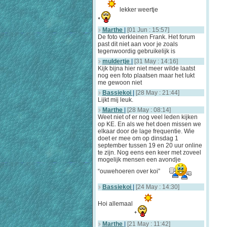
lekker weertje
Marthe
|
[01 Jun : 15:57]
De foto verkleinen Frank. Het forum
past dit niet aan voor je zoals
tegenwoordig gebruikelijk is
muldertje
|
[31 May : 14:16]
Kijk bijna hier niet meer wilde laatst
nog een foto plaatsen maar het lukt
me gewoon niet
Bassiekoi
|
[28 May : 21:44]
Lijkt mij leuk.
Marthe
|
[28 May : 08:14]
Weet niet of er nog veel leden kijken
op KE. En als we het doen missen we
elkaar door de lage frequentie. Wie
doet er mee om op dinsdag 1
september tussen 19 en 20 uur online
te zijn. Nog eens een keer met zoveel
mogelijk mensen een avondje
“ouwehoeren over koi”
Bassiekoi
|
[24 May : 14:30]
Hoi allemaal
Marthe
|
[21 May : 11:42]