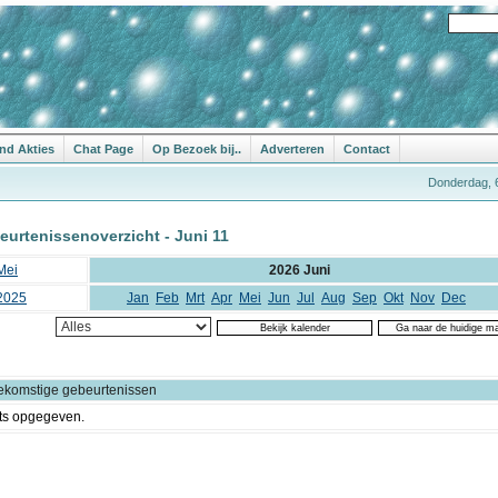
nd Akties
Chat Page
Op Bezoek bij..
Adverteren
Contact
Donderdag, 
eurtenissenoverzicht - Juni 11
Mei
2026 Juni
2025
Jan
Feb
Mrt
Apr
Mei
Jun
Jul
Aug
Sep
Okt
Nov
Dec
ekomstige gebeurtenissen
ts opgegeven.