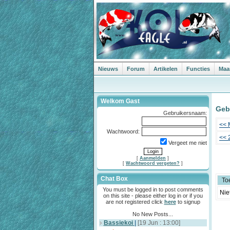
Nieuws
Forum
Artikelen
Functies
Maa
Welkom Gast
Geb
Gebruikersnaam:
<< 
Wachtwoord:
<< 
Vergeet me niet
[
Aanmelden
]
[
Wachtwoord vergeten?
]
Chat Box
To
You must be logged in to post comments
Nie
on this site - please either log in or if you
are not registered click
here
to signup
No New Posts...
Bassiekoi
|
[19 Jun : 13:00]