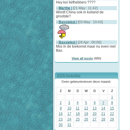
Hey koi liefhebbers ????
Marthe
|
[21 May : 11:42]
Wordt China ook in koiland de
grootste?
Bassiekoi
|
[03 May : 10:43]
Bassiekoi
|
[26 Apr : 00:06]
Mss in de toekomst maar nu even niet
Bas.
View all posts
(680)
2026 Augustus
Geen gebeurtenissen deze maand.
Z
M
D
W
D
V
Z
1
2
3
4
5
6
8
7
9
10
11
12
13
14
15
16
17
18
19
20
21
22
23
24
25
26
27
28
29
30
31