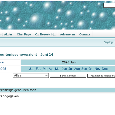
nd Akties
Chat Page
Op Bezoek bij..
Adverteren
Contact
Vrijdag,
eurtenissenoverzicht - Juni 14
Mei
2026 Juni
2025
Jan
Feb
Mrt
Apr
Mei
Jun
Jul
Aug
Sep
Okt
Nov
Dec
ekomstige gebeurtenissen
ts opgegeven.