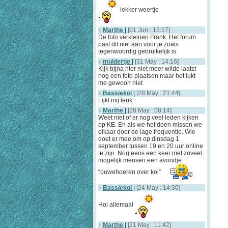
lekker weertje
Marthe
|
[01 Jun : 15:57]
De foto verkleinen Frank. Het forum
past dit niet aan voor je zoals
tegenwoordig gebruikelijk is
muldertje
|
[31 May : 14:16]
Kijk bijna hier niet meer wilde laatst
nog een foto plaatsen maar het lukt
me gewoon niet
Bassiekoi
|
[28 May : 21:44]
Lijkt mij leuk.
Marthe
|
[28 May : 08:14]
Weet niet of er nog veel leden kijken
op KE. En als we het doen missen we
elkaar door de lage frequentie. Wie
doet er mee om op dinsdag 1
september tussen 19 en 20 uur online
te zijn. Nog eens een keer met zoveel
mogelijk mensen een avondje
“ouwehoeren over koi”
Bassiekoi
|
[24 May : 14:30]
Hoi allemaal
Marthe
|
[21 May : 11:42]