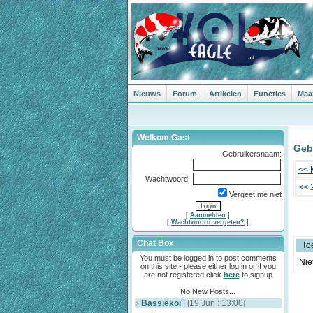
Nieuws
Forum
Artikelen
Functies
Maa
Welkom Gast
Geb
Gebruikersnaam:
<< 
Wachtwoord:
<< 
Vergeet me niet
[
Aanmelden
]
[
Wachtwoord vergeten?
]
Chat Box
To
You must be logged in to post comments
Nie
on this site - please either log in or if you
are not registered click
here
to signup
No New Posts...
Bassiekoi
|
[19 Jun : 13:00]