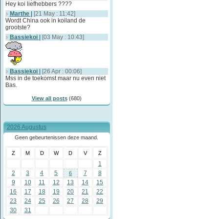
Hey koi liefhebbers ????
Marthe
|
[21 May : 11:42]
Wordt China ook in koiland de
grootste?
Bassiekoi
|
[03 May : 10:43]
Bassiekoi
|
[26 Apr : 00:06]
Mss in de toekomst maar nu even niet
Bas.
View all posts
(680)
2026 Augustus
Geen gebeurtenissen deze maand.
Z
M
D
W
D
V
Z
1
2
3
4
5
7
8
6
9
10
11
12
13
14
15
16
17
18
19
20
21
22
23
24
25
26
27
28
29
30
31