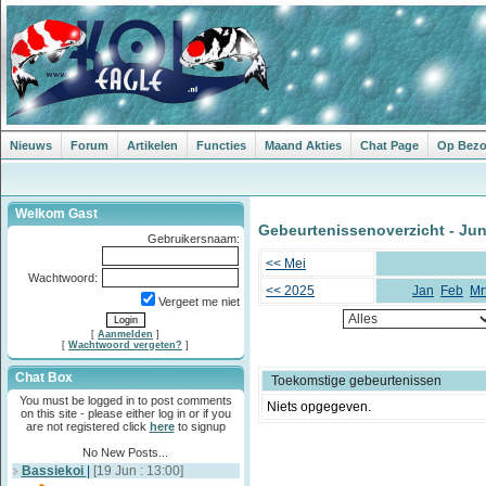
Nieuws
Forum
Artikelen
Functies
Maand Akties
Chat Page
Op Bezoe
Welkom Gast
Gebeurtenissenoverzicht - Jun
Gebruikersnaam:
<< Mei
Wachtwoord:
<< 2025
Jan
Feb
Mr
Vergeet me niet
[
Aanmelden
]
[
Wachtwoord vergeten?
]
Chat Box
Toekomstige gebeurtenissen
You must be logged in to post comments
Niets opgegeven.
on this site - please either log in or if you
are not registered click
here
to signup
No New Posts...
Bassiekoi
|
[19 Jun : 13:00]