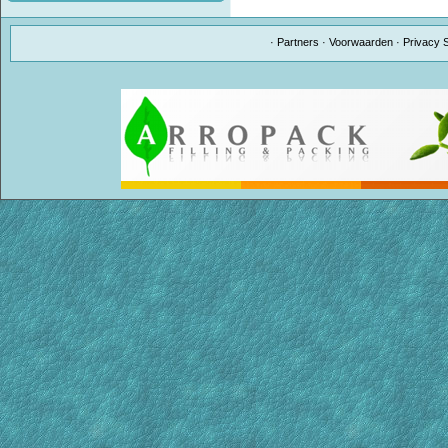
·
Partners
·
Voorwaarden
·
Privacy 