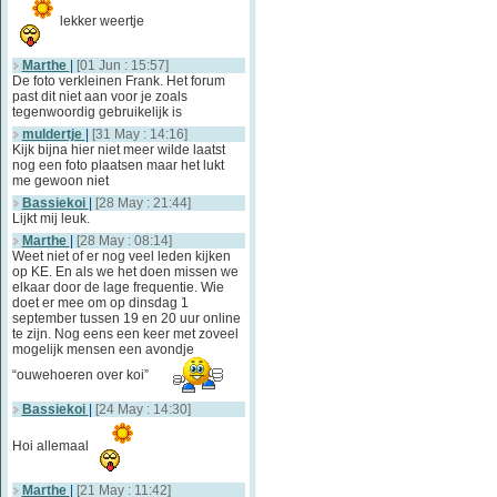
lekker weertje
Marthe
|
[01 Jun : 15:57]
De foto verkleinen Frank. Het forum
past dit niet aan voor je zoals
tegenwoordig gebruikelijk is
muldertje
|
[31 May : 14:16]
Kijk bijna hier niet meer wilde laatst
nog een foto plaatsen maar het lukt
me gewoon niet
Bassiekoi
|
[28 May : 21:44]
Lijkt mij leuk.
Marthe
|
[28 May : 08:14]
Weet niet of er nog veel leden kijken
op KE. En als we het doen missen we
elkaar door de lage frequentie. Wie
doet er mee om op dinsdag 1
september tussen 19 en 20 uur online
te zijn. Nog eens een keer met zoveel
mogelijk mensen een avondje
“ouwehoeren over koi”
Bassiekoi
|
[24 May : 14:30]
Hoi allemaal
Marthe
|
[21 May : 11:42]