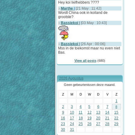
Hey koi liefhebbers ????
Marthe
|
[21 May : 11:42]
Wordt China ook in koiland de
grootste?
Bassiekoi
|
[03 May : 10:43]
Bassiekoi
|
[26 Apr : 00:06]
Mss in de toekomst maar nu even niet
Bas.
View all posts
(680)
2026 Augustus
Geen gebeurtenissen deze maand.
Z
M
D
W
D
V
Z
1
2
3
4
5
6
7
8
9
10
11
12
13
14
15
16
17
18
19
20
21
22
23
24
25
26
27
28
29
30
31