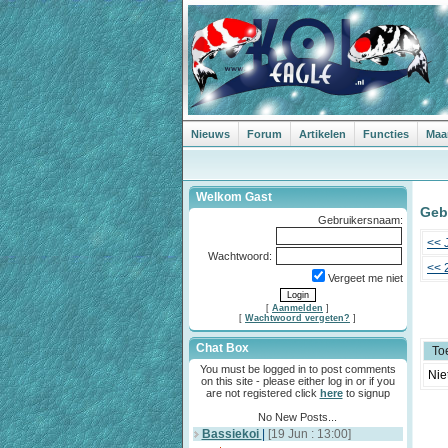
Nieuws
Forum
Artikelen
Functies
Maa
Welkom Gast
Gebe
Gebruikersnaam:
<< 
Wachtwoord:
<< 
Vergeet me niet
[
Aanmelden
]
[
Wachtwoord vergeten?
]
Chat Box
To
You must be logged in to post comments
Nie
on this site - please either log in or if you
are not registered click
here
to signup
No New Posts...
Bassiekoi
|
[19 Jun : 13:00]