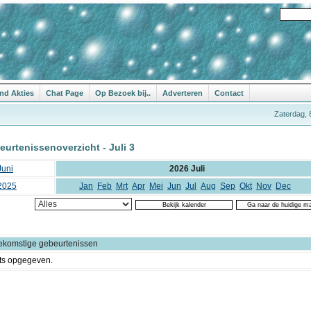
nd Akties
Chat Page
Op Bezoek bij..
Adverteren
Contact
Zaterdag, 
urtenissenoverzicht - Juli 3
Juni
2026 Juli
2025
Jan
Feb
Mrt
Apr
Mei
Jun
Jul
Aug
Sep
Okt
Nov
Dec
ekomstige gebeurtenissen
ts opgegeven.