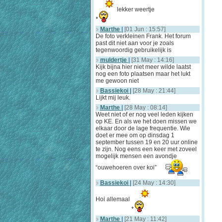
lekker weertje
Marthe
|
[01 Jun : 15:57]
De foto verkleinen Frank. Het forum
past dit niet aan voor je zoals
tegenwoordig gebruikelijk is
muldertje
|
[31 May : 14:16]
Kijk bijna hier niet meer wilde laatst
nog een foto plaatsen maar het lukt
me gewoon niet
Bassiekoi
|
[28 May : 21:44]
Lijkt mij leuk.
Marthe
|
[28 May : 08:14]
Weet niet of er nog veel leden kijken
op KE. En als we het doen missen we
elkaar door de lage frequentie. Wie
doet er mee om op dinsdag 1
september tussen 19 en 20 uur online
te zijn. Nog eens een keer met zoveel
mogelijk mensen een avondje
“ouwehoeren over koi”
Bassiekoi
|
[24 May : 14:30]
Hoi allemaal
Marthe
|
[21 May : 11:42]