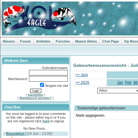
Nieuws
Forum
Artikelen
Functies
Maand Akties
Chat Page
Op Bezoe
Welkom Gast
Gebeurtenissenoverzicht - Juli
Gebruikersnaam:
<< Juni
Wachtwoord:
<< 2025
Jan
Feb
Mr
Vergeet me niet
[
Aanmelden
]
[
Wachtwoord vergeten?
]
Chat Box
Toekomstige gebeurtenissen
You must be logged in to post comments
Niets opgegeven.
on this site - please either log in or if you
are not registered click
here
to signup
No New Posts...
Bassiekoi
|
[19 Jun : 13:00]