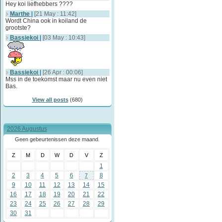
Hey koi liefhebbers ????
Marthe
|
[21 May : 11:42]
Wordt China ook in koiland de
grootste?
Bassiekoi
|
[03 May : 10:43]
Bassiekoi
|
[26 Apr : 00:06]
Mss in de toekomst maar nu even niet
Bas.
View all posts
(680)
2026 Augustus
Geen gebeurtenissen deze maand.
Z
M
D
W
D
V
Z
1
2
3
4
5
6
8
7
9
10
11
12
13
14
15
16
17
18
19
20
21
22
23
24
25
26
27
28
29
30
31