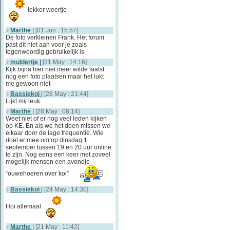
lekker weertje
Marthe
|
[01 Jun : 15:57]
De foto verkleinen Frank. Het forum
past dit niet aan voor je zoals
tegenwoordig gebruikelijk is
muldertje
|
[31 May : 14:16]
Kijk bijna hier niet meer wilde laatst
nog een foto plaatsen maar het lukt
me gewoon niet
Bassiekoi
|
[28 May : 21:44]
Lijkt mij leuk.
Marthe
|
[28 May : 08:14]
Weet niet of er nog veel leden kijken
op KE. En als we het doen missen we
elkaar door de lage frequentie. Wie
doet er mee om op dinsdag 1
september tussen 19 en 20 uur online
te zijn. Nog eens een keer met zoveel
mogelijk mensen een avondje
“ouwehoeren over koi”
Bassiekoi
|
[24 May : 14:30]
Hoi allemaal
Marthe
|
[21 May : 11:42]