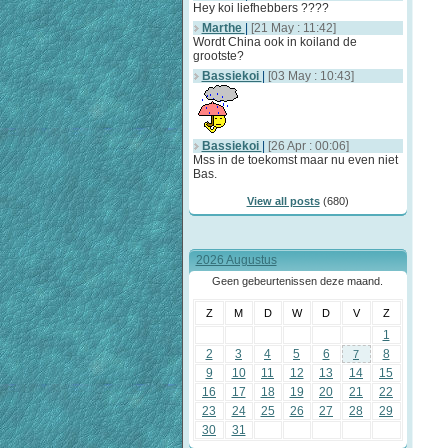
Hey koi liefhebbers ????
Marthe
|
[21 May : 11:42]
Wordt China ook in koiland de
grootste?
Bassiekoi
|
[03 May : 10:43]
Bassiekoi
|
[26 Apr : 00:06]
Mss in de toekomst maar nu even niet
Bas.
View all posts
(680)
2026 Augustus
Geen gebeurtenissen deze maand.
Z
M
D
W
D
V
Z
1
2
3
4
5
6
8
7
9
10
11
12
13
14
15
16
17
18
19
20
21
22
23
24
25
26
27
28
29
30
31