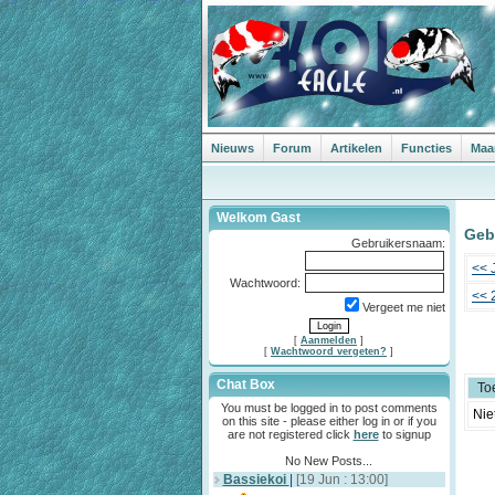
Nieuws
Forum
Artikelen
Functies
Maa
Welkom Gast
Gebe
Gebruikersnaam:
<< 
Wachtwoord:
<< 
Vergeet me niet
[
Aanmelden
]
[
Wachtwoord vergeten?
]
Chat Box
To
You must be logged in to post comments
Nie
on this site - please either log in or if you
are not registered click
here
to signup
No New Posts...
Bassiekoi
|
[19 Jun : 13:00]