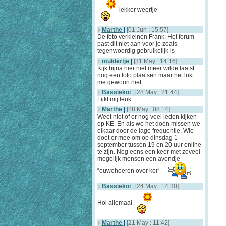
lekker weertje
Marthe
|
[01 Jun : 15:57]
De foto verkleinen Frank. Het forum
past dit niet aan voor je zoals
tegenwoordig gebruikelijk is
muldertje
|
[31 May : 14:16]
Kijk bijna hier niet meer wilde laatst
nog een foto plaatsen maar het lukt
me gewoon niet
Bassiekoi
|
[28 May : 21:44]
Lijkt mij leuk.
Marthe
|
[28 May : 08:14]
Weet niet of er nog veel leden kijken
op KE. En als we het doen missen we
elkaar door de lage frequentie. Wie
doet er mee om op dinsdag 1
september tussen 19 en 20 uur online
te zijn. Nog eens een keer met zoveel
mogelijk mensen een avondje
“ouwehoeren over koi”
Bassiekoi
|
[24 May : 14:30]
Hoi allemaal
Marthe
|
[21 May : 11:42]