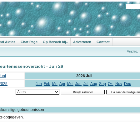
nd Akties
Chat Page
Op Bezoek bij..
Adverteren
Contact
Vrijdag,
urtenissenoverzicht - Juli 26
Juni
2026 Juli
2025
Jan
Feb
Mrt
Apr
Mei
Jun
Jul
Aug
Sep
Okt
Nov
Dec
ekomstige gebeurtenissen
ts opgegeven.