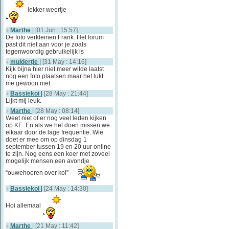
lekker weertje
Marthe
|
[01 Jun : 15:57]
De foto verkleinen Frank. Het forum
past dit niet aan voor je zoals
tegenwoordig gebruikelijk is
muldertje
|
[31 May : 14:16]
Kijk bijna hier niet meer wilde laatst
nog een foto plaatsen maar het lukt
me gewoon niet
Bassiekoi
|
[28 May : 21:44]
Lijkt mij leuk.
Marthe
|
[28 May : 08:14]
Weet niet of er nog veel leden kijken
op KE. En als we het doen missen we
elkaar door de lage frequentie. Wie
doet er mee om op dinsdag 1
september tussen 19 en 20 uur online
te zijn. Nog eens een keer met zoveel
mogelijk mensen een avondje
“ouwehoeren over koi”
Bassiekoi
|
[24 May : 14:30]
Hoi allemaal
Marthe
|
[21 May : 11:42]