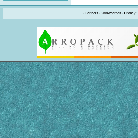
·
Partners
·
Voorwaarden
·
Privacy 