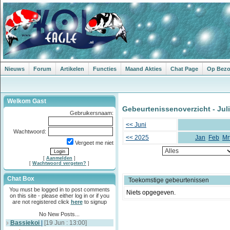
Nieuws
Forum
Artikelen
Functies
Maand Akties
Chat Page
Op Bezoe
Welkom Gast
Gebeurtenissenoverzicht - Juli
Gebruikersnaam:
<< Juni
Wachtwoord:
<< 2025
Jan
Feb
Mr
Vergeet me niet
[
Aanmelden
]
[
Wachtwoord vergeten?
]
Chat Box
Toekomstige gebeurtenissen
You must be logged in to post comments
Niets opgegeven.
on this site - please either log in or if you
are not registered click
here
to signup
No New Posts...
Bassiekoi
|
[19 Jun : 13:00]