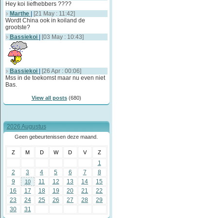
Hey koi liefhebbers ????
Marthe
|
[21 May : 11:42]
Wordt China ook in koiland de
grootste?
Bassiekoi
|
[03 May : 10:43]
Bassiekoi
|
[26 Apr : 00:06]
Mss in de toekomst maar nu even niet
Bas.
View all posts
(680)
2026 Augustus
Geen gebeurtenissen deze maand.
Z
M
D
W
D
V
Z
1
2
3
4
5
6
7
8
9
11
12
13
14
15
10
16
17
18
19
20
21
22
23
24
25
26
27
28
29
30
31