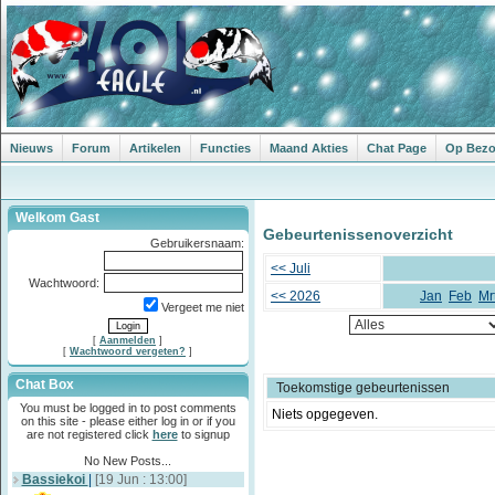
Nieuws
Forum
Artikelen
Functies
Maand Akties
Chat Page
Op Bezoe
Welkom Gast
Gebeurtenissenoverzicht
Gebruikersnaam:
<< Juli
Wachtwoord:
<< 2026
Jan
Feb
Mr
Vergeet me niet
[
Aanmelden
]
[
Wachtwoord vergeten?
]
Chat Box
Toekomstige gebeurtenissen
You must be logged in to post comments
Niets opgegeven.
on this site - please either log in or if you
are not registered click
here
to signup
No New Posts...
Bassiekoi
|
[19 Jun : 13:00]