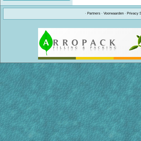
·
Partners
·
Voorwaarden
·
Privacy 