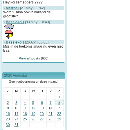
Hey koi liefhebbers ????
Marthe
|
[21 May : 11:42]
Wordt China ook in koiland de
grootste?
Bassiekoi
|
[03 May : 10:43]
Bassiekoi
|
[26 Apr : 00:06]
Mss in de toekomst maar nu even niet
Bas.
View all posts
(680)
2026 Augustus
Geen gebeurtenissen deze maand.
Z
M
D
W
D
V
Z
1
2
3
4
5
6
7
8
9
10
11
12
13
14
15
16
17
18
19
20
21
22
23
24
25
26
27
28
29
30
31