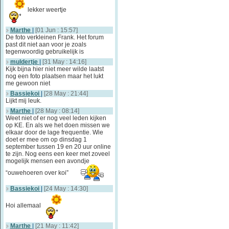
lekker weertje
Marthe
|
[01 Jun : 15:57]
De foto verkleinen Frank. Het forum
past dit niet aan voor je zoals
tegenwoordig gebruikelijk is
muldertje
|
[31 May : 14:16]
Kijk bijna hier niet meer wilde laatst
nog een foto plaatsen maar het lukt
me gewoon niet
Bassiekoi
|
[28 May : 21:44]
Lijkt mij leuk.
Marthe
|
[28 May : 08:14]
Weet niet of er nog veel leden kijken
op KE. En als we het doen missen we
elkaar door de lage frequentie. Wie
doet er mee om op dinsdag 1
september tussen 19 en 20 uur online
te zijn. Nog eens een keer met zoveel
mogelijk mensen een avondje
“ouwehoeren over koi”
Bassiekoi
|
[24 May : 14:30]
Hoi allemaal
Marthe
|
[21 May : 11:42]