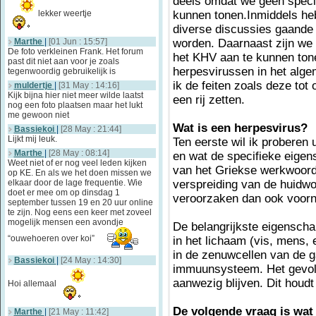
deels omdat we geen speci
lekker weertje
kunnen tonen.Inmiddels hebb
diverse discussies gaande
Marthe
|
[01 Jun : 15:57]
worden. Daarnaast zijn we 
De foto verkleinen Frank. Het forum
het KHV aan te kunnen tonen
past dit niet aan voor je zoals
herpesvirussen in het alge
tegenwoordig gebruikelijk is
ik de feiten zoals deze tot
muldertje
|
[31 May : 14:16]
Kijk bijna hier niet meer wilde laatst
een rij zetten.
nog een foto plaatsen maar het lukt
me gewoon niet
Wat is een herpesvirus?
Bassiekoi
|
[28 May : 21:44]
Lijkt mij leuk.
Ten eerste wil ik proberen u
Marthe
|
[28 May : 08:14]
en wat de specifieke eigen
Weet niet of er nog veel leden kijken
van het Griekse werkwoord 
op KE. En als we het doen missen we
elkaar door de lage frequentie. Wie
verspreiding van de huidw
doet er mee om op dinsdag 1
veroorzaken dan ook voorna
september tussen 19 en 20 uur online
te zijn. Nog eens een keer met zoveel
mogelijk mensen een avondje
De belangrijkste eigensch
“ouwehoeren over koi”
in het lichaam (vis, mens, 
in de zenuwcellen van de 
Bassiekoi
|
[24 May : 14:30]
immuunsysteem. Het gevolg 
aanwezig blijven. Dit houdt 
Hoi allemaal
De volgende vraag is wat 
Marthe
|
[21 May : 11:42]