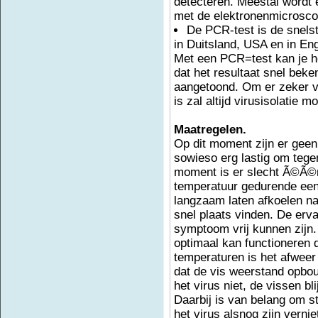
detecteren. Meestal wordt 
met de elektronenmicrosco
De PCR-test is de snelst
in Duitsland, USA en in En
Met een PCR=test kan je h
dat het resultaat snel bek
aangetoond. Om er zeker va
is zal altijd virusisolatie 
Maatregelen.
Op dit moment zijn er geen
sowieso erg lastig om tege
moment is er slecht Ã©Ã©n 
temperatuur gedurende een
langzaam laten afkoelen na
snel plaats vinden. De erva
symptoom vrij kunnen zijn.
optimaal kan functioneren 
temperaturen is het afweer
dat de vis weerstand opbou
het virus niet, de vissen bl
Daarbij is van belang om s
het virus alsnog zijn verni