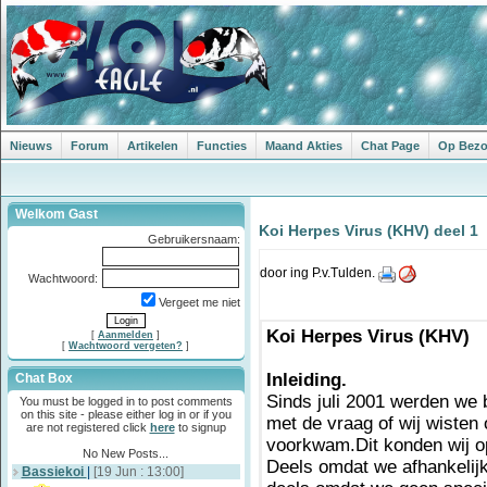
Nieuws
Forum
Artikelen
Functies
Maand Akties
Chat Page
Op Bezoe
Welkom Gast
Koi Herpes Virus (KHV) deel 1
Gebruikersnaam:
door ing P.v.Tulden.
Wachtwoord:
Vergeet me niet
Koi Herpes Virus (KHV)
[
Aanmelden
]
[
Wachtwoord vergeten?
]
Inleiding.
Chat Box
Sinds juli 2001 werden we 
You must be logged in to post comments
on this site - please either log in or if you
met de vraag of wij wisten
are not registered click
here
to signup
voorkwam.Dit konden wij o
No New Posts...
Deels omdat we afhankelijk
Bassiekoi
|
[19 Jun : 13:00]