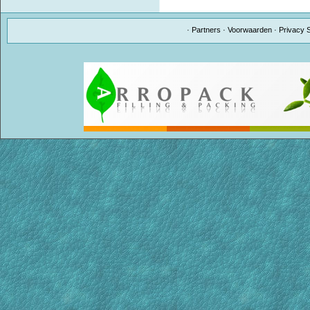
·
Partners
·
Voorwaarden
·
Privacy 