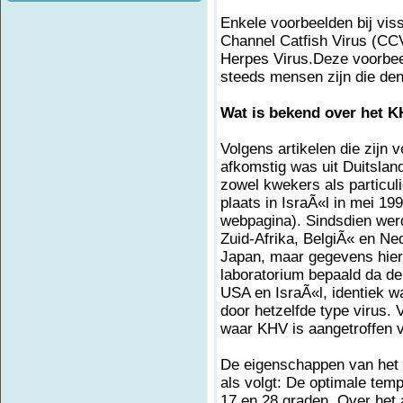
Enkele voorbeelden bij viss
Channel Catfish Virus (CCV
Herpes Virus.Deze voorbee
steeds mensen zijn die den
Wat is bekend over het K
Volgens artikelen die zijn 
afkomstig was uit Duitslan
zowel kwekers als particul
plaats in IsraÃ«l in mei 19
webpagina). Sindsdien wer
Zuid-Afrika, BelgiÃ« en Ne
Japan, maar gegevens hier
laboratorium bepaald da de 
USA en IsraÃ«l, identiek w
door hetzelfde type virus. 
waar KHV is aangetroffen 
De eigenschappen van het K
als volgt: De optimale tempe
17 en 28 graden. Over het 