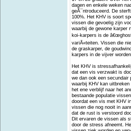
dagen en enkele weken nadat
geÃ¯ntroduceerd. De sterft
100%. Het KHV is soort spe
vissen die gevoelig zijn v
waarbij de gewone karper n
koi-karpers is de â€œghost
variÃ«teiten. Vissen die ni
de graskarper, de goudwinde
karpers in de vijver worde
Het KHV is stressafhankeli
dat een vis verzwakt is do
we dan ook een secundair 
waarbij KHV kan uitbreken 
het ene verblijf naar het an
bestaande populatie visse
doordat een vis met KHV in
vissen die nog nooit in aa
dat de rust is verstoord do
Dit ervaren de vissen als s
door de stress afneemt. Het
vissen ziek worden en ver