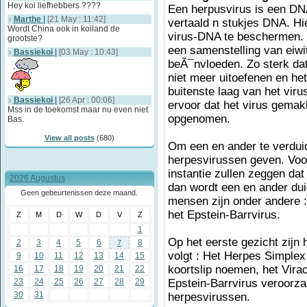
Hey koi liefhebbers ????
Een herpusvirus is een DNA
Marthe
|
[21 May : 11:42]
vertaald n stukjes DNA. H
Wordt China ook in koiland de
virus-DNA te beschermen. 
grootste?
een samenstelling van eiwit
Bassiekoi
|
[03 May : 10:43]
beÃ¯nvloeden. Zo sterk dat
niet meer uitoefenen en he
buitenste laag van het viru
Bassiekoi
|
[26 Apr : 00:06]
ervoor dat het virus gemakk
Mss in de toekomst maar nu even niet
opgenomen.
Bas.
View all posts
(680)
Om een en ander te verduid
herpesvirussen geven. Voo
instantie zullen zeggen dat 
2026 Augustus
dan wordt een en ander dui
Geen gebeurtenissen deze maand.
mensen zijn onder andere :
het Epstein-Barrvirus.
Z
M
D
W
D
V
Z
1
Op het eerste gezicht zijn 
2
3
4
5
6
8
7
volgt : Het Herpes Simplex
9
10
11
12
13
14
15
koortslip noemen, het Vira
16
17
18
19
20
21
22
23
24
25
26
27
28
29
Epstein-Barrvirus veroorza
30
31
herpesvirussen.