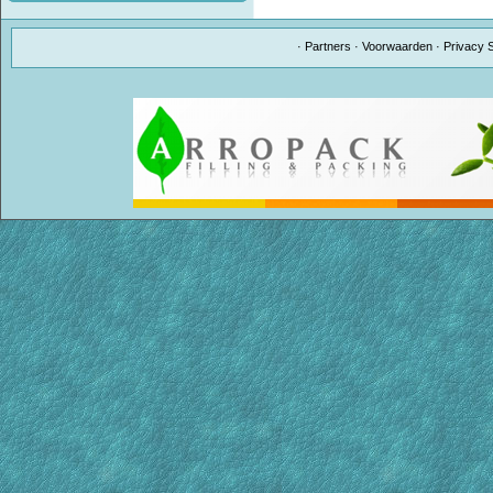
·
Partners
·
Voorwaarden
·
Privacy 