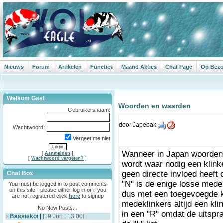
Nieuws
Forum
Artikelen
Functies
Maand Akties
Chat Page
Op Bezoe
Welkom Gast
Woorden en waarden
Gebruikersnaam:
door Japebak
Wachtwoord:
Vergeet me niet
Wanneer in Japan woorden 
[
Aanmelden
]
[
Wachtwoord vergeten?
]
wordt waar nodig een klink
geen directe invloed heeft
Chat Box
"N" is de enige losse medek
You must be logged in to post comments
on this site - please either log in or if you
dus met een toegevoegde k
are not registered click
here
to signup
medeklinkers altijd een klin
No New Posts...
in een "R" omdat de uitspr
Bassiekoi
|
[19 Jun : 13:00]