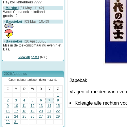
Hey koi liefhebbers ????
Marthe
|
[21 May : 11:42]
Wordt China ook in koiland de
grootste?
Bassiekoi
|
[03 May : 10:43]
Bassiekoi
|
[26 Apr : 00:06]
Mss in de toekomst maar nu even niet
Bas.
View all posts
(680)
2026 Augustus
Japebak
Geen gebeurtenissen deze maand.
Z
M
D
W
D
V
Z
Vragen of melden van event
1
2
3
4
5
6
8
7
Koieagle alle rechten v
9
10
11
12
13
14
15
16
17
18
19
20
21
22
23
24
25
26
27
28
29
30
31