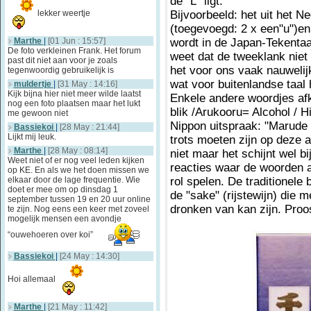
de "L" ligt.
lekker weertje
Bijvoorbeeld: het uit het N
(toegevoegd: 2 x een"u")en
Marthe
|
[01 Jun : 15:57]
wordt in de Japan-Tekentaa
De foto verkleinen Frank. Het forum
weet dat de tweeklank niet 
past dit niet aan voor je zoals
het voor ons vaak nauwelijk
tegenwoordig gebruikelijk is
wat voor buitenlandse taal 
muldertje
|
[31 May : 14:16]
Kijk bijna hier niet meer wilde laatst
Enkele andere woordjes afk
nog een foto plaatsen maar het lukt
blik /Arukooru= Alcohol / H
me gewoon niet
Nippon uitspraak: "Marude 
Bassiekoi
|
[28 May : 21:44]
Lijkt mij leuk.
trots moeten zijn op deze 
Marthe
|
[28 May : 08:14]
niet maar het schijnt wel b
Weet niet of er nog veel leden kijken
reacties waar de woorden al
op KE. En als we het doen missen we
elkaar door de lage frequentie. Wie
rol spelen. De traditionele
doet er mee om op dinsdag 1
de "sake" (rijstewijn) die
september tussen 19 en 20 uur online
dronken van kan zijn. Proos
te zijn. Nog eens een keer met zoveel
mogelijk mensen een avondje
“ouwehoeren over koi”
Bassiekoi
|
[24 May : 14:30]
Hoi allemaal
Marthe
|
[21 May : 11:42]