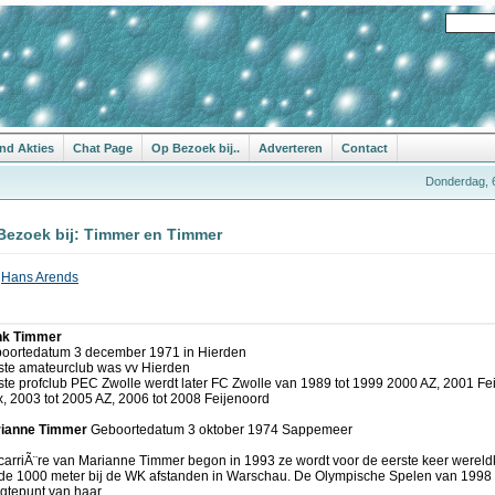
nd Akties
Chat Page
Op Bezoek bij..
Adverteren
Contact
Donderdag, 
Bezoek bij: Timmer en Timmer
r
Hans Arends
k Timmer
oortedatum 3 december 1971 in Hierden
ste amateurclub was vv Hierden
ste profclub PEC Zwolle werdt later FC Zwolle van 1989 tot 1999 2000 AZ, 2001 Fe
x, 2003 tot 2005 AZ, 2006 tot 2008 Feijenoord
ianne Timmer
Geboortedatum 3 oktober 1974 Sappemeer
carriÃ¨re van Marianne Timmer begon in 1993 ze wordt voor de eerste keer werel
de 1000 meter bij de WK afstanden in Warschau. De Olympische Spelen van 1998 
gtepunt van haar