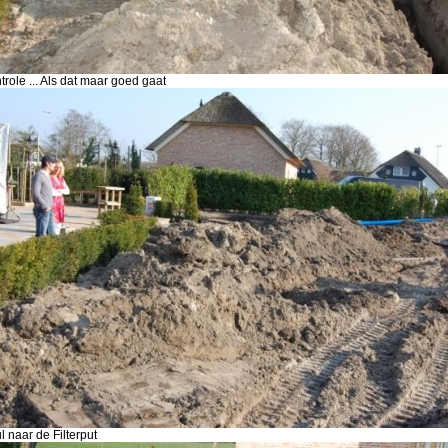
trole ... Als dat maar goed gaat
l naar de Filterput