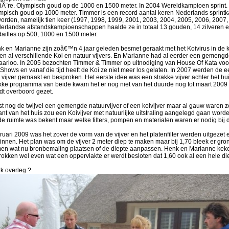
riÃ¨re. Olympisch goud op de 1000 en 1500 meter. In 2004 Wereldkampioen sprint. 
mpisch goud op 1000 meter. Timmer is een record aantal keren Nederlands sprint
orden, namelijk tien keer (1997, 1998, 1999, 2001, 2003, 2004, 2005, 2006, 2007,
erlandse afstandskampioenschappen haalde ze in totaal 13 gouden, 14 zilveren 
ailles op 500, 1000 en 1500 meter.
k en Marianne zijn zoâ€™n 4 jaar geleden besmet geraakt met het Koivirus in de 
en al verschillende Koi en natuur vijvers. En Marianne had al eerder een gemengde
aarloo. In 2005 bezochten Timmer & Timmer op uitnodiging van House Of Kata voor
 Shows en vanaf die tijd heeft de Koi ze niet meer los gelaten. In 2007 werden de 
 vijver gemaakt en besproken. Het eerste idee was een strakke vijver achter het hu
kke programma van beide kwam het er nog niet van het duurde nog tot maart 2009 d
dt overboord gezet.
st nog de twijvel een gemengde natuurvijver of een koivijver maar al gauw waren z
kant van het huis zou een Koivijver met natuurlijke uitstraling aangelegd gaan word
de ruimte was bekent maar welke filters, pompen en materialen waren er nodig bij di
ruari 2009 was het zover de vorm van de vijver en het platenfilter werden uitgezet
innen. Het plan was om de vijver 2 meter diep te maken maar bij 1,70 bleek er gr
en wat nu bronbemaling plaatsen of de diepte aanpassen. Henk en Marianne keken
rokken wel even wat een oppervlakte er werdt besloten dat 1,60 ook al een hele di
k overleg ?