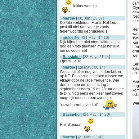
car
lekker weertje
Oly
gew
Ned
Marthe
|
[01 Jun : 15:57]
med
De foto verkleinen Frank. Het forum
past dit niet aan voor je zoals
Hen
tegenwoordig gebruikelijk is
war
muldertje
|
[31 May : 14:16]
Tyn
Kijk bijna hier niet meer wilde laatst
Koi
nog een foto plaatsen maar het lukt
een
me gewoon niet
dru
wer
Bassiekoi
|
[28 May : 21:44]
Lijkt mij leuk.
Eer
Marthe
|
[28 May : 08:14]
zij
Weet niet of er nog veel leden kijken
en 
op KE. En als we het doen missen we
elkaar door de lage frequentie. Wie
Feb
doet er mee om op dinsdag 1
beg
september tussen 19 en 20 uur online
kom
te zijn. Nog eens een keer met zoveel
sch
mogelijk mensen een avondje
Wer
“ouwehoeren over koi”
Bassiekoi
|
[24 May : 14:30]
Hoi allemaal
Marthe
|
[21 May : 11:42]