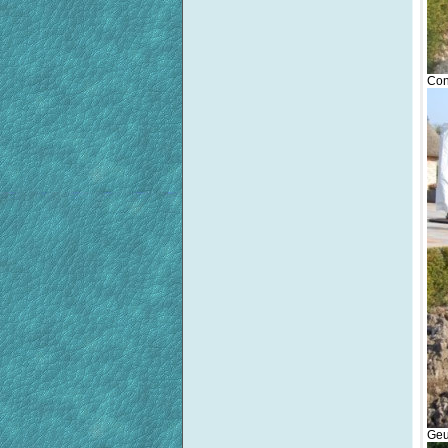
Con
Geu