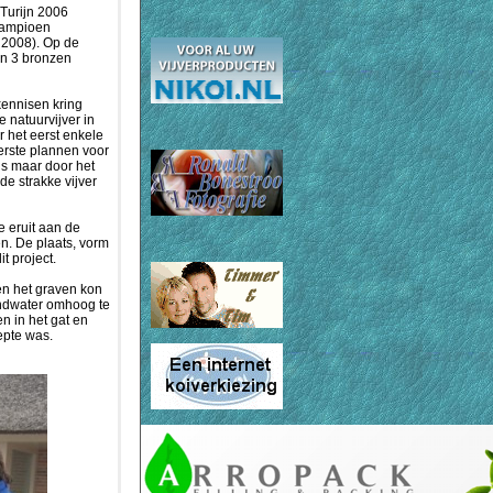
Turijn 2006
kampioen
 2008). Op de
en 3 bronzen
kennisen kring
 natuurvijver in
 het eerst enkele
eerste plannen voor
is maar door het
e strakke vijver
e eruit aan de
en. De plaats, vorm
t project.
 en het graven kon
ondwater omhoog te
 in het gat en
epte was.