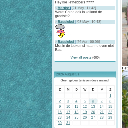
Hey koi liefhebbers ????
Marthe
|
[21 May : 11:42]
Wordt China ook in koiland de
grootste?
Bassiekoi
|
[03 May : 10:43]
Bassiekoi
|
[26 Apr : 00:06]
Mss in de toekomst maar nu even niet
Bas.
View all posts
(680)
Het
2026 Augustus
Geen gebeurtenissen deze maand.
Z
M
D
W
D
V
Z
1
2
3
4
5
7
8
6
9
10
11
12
13
14
15
16
17
18
19
20
21
22
23
24
25
26
27
28
29
30
31