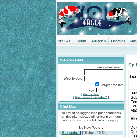
Nieuws
Forum
Artikelen
Functies
Maa
Welkom Gast
Op 
Gebruikersnaam:
doo
Wachtwoord:
Vergeet me niet
Hen
[
Aanmelden
]
Geb
[
Wachtwoord vergeten?
]
Eer
Eer
Chat Box
Aja
You must be logged in to post comments
on this site - please either log in or if you
Mar
are not registered click
here
to signup
De 
No New Posts...
Op 
Bassiekoi
|
[19 Jun : 13:00]
hoo