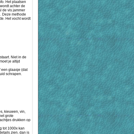
fo. Het plaatsen
 wordt achter de
al de vis jammer
an. Deze methode
te. Het vocht wordt
taart. Niet in de
et je altijd
 een glaasje (dat
huid schrapen.
es, kieuwen, vin,
het grote
zachtjes drukken op
ng tot 1000x kan
etails zien, dan is