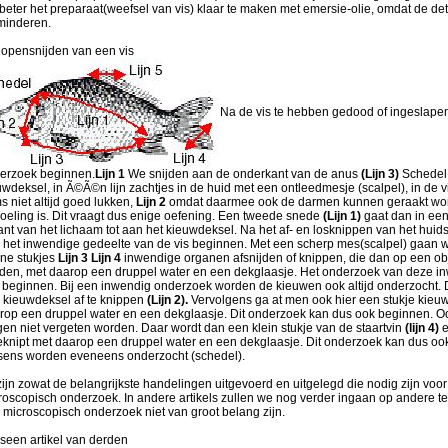
 beter het preparaat(weefsel van vis) klaar te maken met emersie-olie, omdat de det
minderen.
 opensnijden van een vis
Na de vis te hebben gedood of ingeslapen
erzoek beginnen.
Lijn 1
We snijden aan de onderkant van de anus
(Lijn 3)
Schede
uwdeksel, in Ã©Ã©n lijn zachtjes in de huid met een ontleedmesje (scalpel), in de vi
s niet altijd goed lukken,
Lijn 2
omdat daarmee ook de darmen kunnen geraakt word
oeling is. Dit vraagt dus enige oefening. Een tweede snede
(Lijn 1)
gaat dan in ee
kant van het lichaam tot aan het kieuwdeksel. Na het af- en losknippen van het huid
 het inwendige gedeelte van de vis beginnen. Met een scherp mes(scalpel) gaan w
ne stukjes
Lijn 3 Lijn 4
inwendige organen afsnijden of knippen, die dan op een ob
den, met daarop een druppel water en een dekglaasje. Het onderzoek van deze 
 beginnen. Bij een inwendig onderzoek worden de kieuwen ook altijd onderzocht. 
 kieuwdeksel af te knippen
(Lijn 2).
Vervolgens ga at men ook hier een stukje kieuw
rop een druppel water en een dekglaasje. Dit onderzoek kan dus ook beginnen. O
en niet vergeten worden. Daar wordt dan een klein stukje van de staartvin
(lijn 4)
e
eknipt met daarop een druppel water en een dekglaasje. Dit onderzoek kan dus oo
sens worden eveneens onderzocht (schedel).
zijn zowat de belangrijkste handelingen uitgevoerd en uitgelegd die nodig zijn voo
roscopisch onderzoek. In andere artikels zullen we nog verder ingaan op andere te
 microscopisch onderzoek niet van groot belang zijn.
 iseen artikel van derden