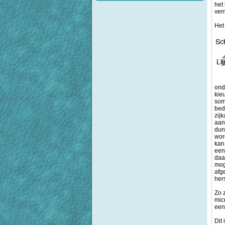
het
ver
Het
ond
kie
som
bed
zij
aan
dun
wor
kan
een
daa
mog
afg
her
Zo 
mic
een
Dit