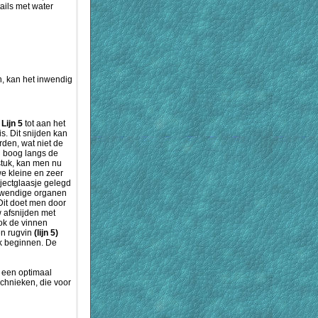
ails met water
, kan het inwendig
l
Lijn 5
tot aan het
s. Dit snijden kan
en, wat niet de
n boog langs de
stuk, kan men nu
e kleine en zeer
jectglaasje gelegd
inwendige organen
Dit doet men door
 afsnijden met
ok de vinnen
n rugvin
(lijn 5)
k beginnen. De
r een optimaal
chnieken, die voor