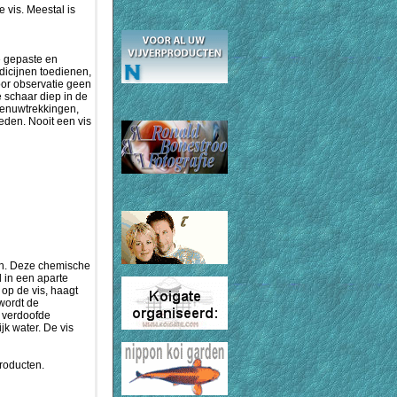
 vis. Meestal is
e gepaste en
dicijnen toedienen,
oor observatie geen
 schaar diep in de
 zenuwtrekkingen,
eden. Nooit een vis
ven. Deze chemische
l in een aparte
op de vis, haagt
 wordt de
n verdoofde
jk water. De vis
producten.