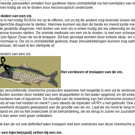
meeste parasieten verlaten hun gastheer bijna onmiddellijk na het overlijden van de
 niet nodig de vis te doden voor microscopisch onderzoek.
 doden van een vis
s is het nodig Ã©Ã©n vis op te offeren, om zo bij de andere nog levende vissen d
lgerichte diagnose te stellen. Hiermee kunnen wij dan de beste en meest juiste me
de gestelde diagnose. Het doden van een vis is enkel nodig als we uitwendig en d
gnose kunnen stellen. De snelste methode om een vis te doden, is met een scherpe
 (zie figuur 2)van de vis te knippen. Dit kan gevolgd worden door enkele stuip- en
 normaal is. De vis is onmiddellijk gedood, maar zenuwtrekkingen kunnen nog optr
slaan; dit raad ik ten stelligste af.
 doden van een vis.
Het verdoven of inslapen van de vis.
zijn verschillende chemische producten waarmee het mogelijk is een vis te verdo
ducten worden door middel van een druppelteller in het water opgelost, en dit enke
rantaine bak of aquarium. De duurtijd van de inwerking van het chemische product 
eds af van het middel en merk? Lees steeds de bijsluiter vÃ³Ã³r u het gebruikt. Ook
veelheid druppels gekoppeld aan de grootte van de vis. Laat de vis nooit te lang i
stand en zet na het onderzoek of de behandeling, de vis terug in zuiver en zuurstofri
t dan weer snel gaan ontwaken.
Je kan de vis ook definitief laten inslapen met een overdosis van deze chemische 
 een injectie(spuit) zetten bij een vis.