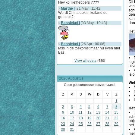
Dit
Hey koi liefhebbers ????
van
Marthe
|
[21 May : 11:42]
sch
Wordt China ook in koiland de
gen
grootste?
kan
Bassiekoi
|
[03 May : 10:43]
dan
Het
Bassiekoi
|
[26 Apr : 00:06]
Mss in de toekomst maar nu even niet
Bas.
View all posts
(680)
teg
uitv
je 
2026 Augustus
Wel
Geen gebeurtenissen deze maand.
Z
M
D
W
D
V
Z
1
2
3
4
5
6
7
8
Het
9
10
11
12
13
14
15
sch
16
17
18
19
20
21
22
obj
23
24
25
26
27
28
29
het
30
31
men