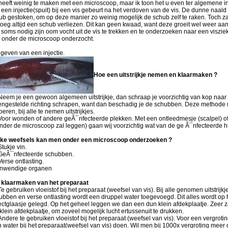
 heeft weinig te maken met een microscoop, maar ik toon het u even ter algemene in
 een injectie(spuit) bij een vis gebeurt na het verdoven van de vis. De dunne naald
ub gestoken, om op deze manier zo weinig mogelijk de schub zelf te raken. Toch z
oeg altijd een schub verliezen. Dit kan geen kwaad, want deze groeit wel weer a
 soms nodig zijn oom vocht uit de vis te trekken en te onderzoeken naar een visziek
 onder de microscoop onderzocht.
 geven van een injectie.
Hoe een uitstrijkje nemen en klaarmaken ?
Neem je een gewoon algemeen uitstrijkje, dan schraap je voorzichtig van kop naar s
engestelde richting schrapen, want dan beschadig je de schubben. Deze methode mo
oeren, bij alle te nemen uitstrijkjes.
Voor wonden of andere geÃ¯nfecteerde plekken. Met een ontleedmesje (scalpel) of
onder de microscoop zal leggen) gaan wij voorzichtig wat van de ge Ã¯nfecteerde 
ke weefsels kan men onder een microscoop onderzoeken ?
Stukje vin.
GeÃ¯nfecteerde schubben.
Verse ontlasting.
Inwendige organen
 klaarmaken van het preparaat
Te gebruiken vloeistof bij het preparaat (weefsel van vis). Bij alle genomen uitstrijkj
ubben en verse ontlasting wordt een druppel water toegevoegd. Dit alles wordt op 
ectglaasje gelegd. Op het geheel leggen we dan een dun klein afdekplaatje. Zeer 
 klein afdekplaatje, om zoveel mogelijk lucht ertussenuit te drukken.
Andere te gebruiken vloeistof bij het preparaat (weefsel van vis). Voor een vergroti
 water bij het preparaat(weefsel van vis) doen. Wil men bij 1000x vergroting meer d