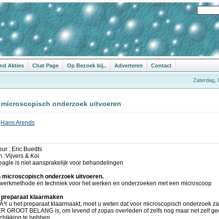
nd Akties
Chat Page
Op Bezoek bij..
Adverteren
Contact
Zaterdag, 
 microscopisch onderzoek uitvoeren
r
Hans Arends
eur : Eric Buedts
n :Vijvers & Koi
eagle is niet aansprakelijk voor behandelingen
 microscopisch onderzoek uitvoeren.
werkmethode en techniek voor het werken en onderzoeken met een microscoop
 preparaat klaarmaken
Ã³r u het preparaat klaarmaakt, moet u weten dat voor microscopisch onderzoek za
R GROOT BELANG is, om levend of zopas overleden of zelfs nog maar net zelf ged
chikking te hebben.