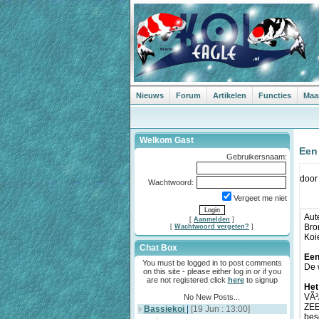
Nieuws
Forum
Artikelen
Functies
Maa
Welkom Gast
Een
Gebruikersnaam:
doo
Wachtwoord:
Vergeet me niet
Aut
[
Aanmelden
]
Bro
[
Wachtwoord vergeten?
]
Koi
Chat Box
Een
You must be logged in to post comments
De 
on this site - please either log in or if you
are not registered click
here
to signup
Het
VÃ³
No New Posts...
ZEE
Bassiekoi
|
[19 Jun : 13:00]
bes