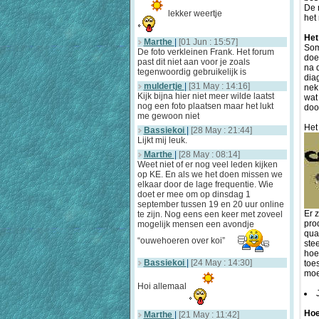
De 
lekker weertje
het
Het
Marthe
|
[01 Jun : 15:57]
Som
De foto verkleinen Frank. Het forum
doe
past dit niet aan voor je zoals
na 
tegenwoordig gebruikelijk is
dia
muldertje
|
[31 May : 14:16]
nek
Kijk bijna hier niet meer wilde laatst
wat
nog een foto plaatsen maar het lukt
dood
me gewoon niet
Het
Bassiekoi
|
[28 May : 21:44]
Lijkt mij leuk.
Marthe
|
[28 May : 08:14]
Weet niet of er nog veel leden kijken
op KE. En als we het doen missen we
elkaar door de lage frequentie. Wie
doet er mee om op dinsdag 1
september tussen 19 en 20 uur online
Er 
te zijn. Nog eens een keer met zoveel
pro
mogelijk mensen een avondje
qua
“ouwehoeren over koi”
ste
hoe
Bassiekoi
|
[24 May : 14:30]
toe
moe
Hoi allemaal
Hoe
Marthe
|
[21 May : 11:42]