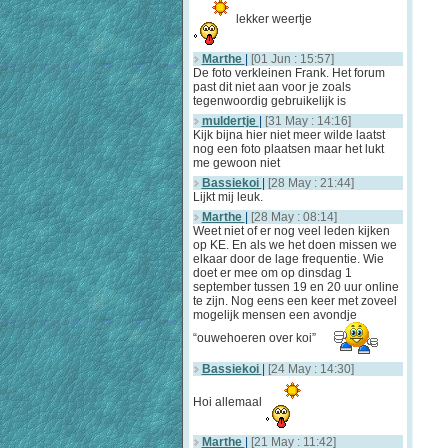
lekker weertje
Marthe
|
[01 Jun : 15:57]
De foto verkleinen Frank. Het forum
past dit niet aan voor je zoals
tegenwoordig gebruikelijk is
muldertje
|
[31 May : 14:16]
Kijk bijna hier niet meer wilde laatst
nog een foto plaatsen maar het lukt
me gewoon niet
Bassiekoi
|
[28 May : 21:44]
Lijkt mij leuk.
Marthe
|
[28 May : 08:14]
Weet niet of er nog veel leden kijken
op KE. En als we het doen missen we
elkaar door de lage frequentie. Wie
doet er mee om op dinsdag 1
september tussen 19 en 20 uur online
te zijn. Nog eens een keer met zoveel
mogelijk mensen een avondje
“ouwehoeren over koi”
Bassiekoi
|
[24 May : 14:30]
Hoi allemaal
Marthe
|
[21 May : 11:42]