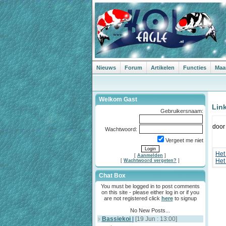
Nieuws
Forum
Artikelen
Functies
Maa
Welkom Gast
Lin
Gebruikersnaam:
doo
Wachtwoord:
Vergeet me niet
Het
[
Aanmelden
]
Het
[
Wachtwoord vergeten?
]
Chat Box
You must be logged in to post comments
on this site - please either log in or if you
are not registered click
here
to signup
No New Posts...
Bassiekoi
|
[19 Jun : 13:00]