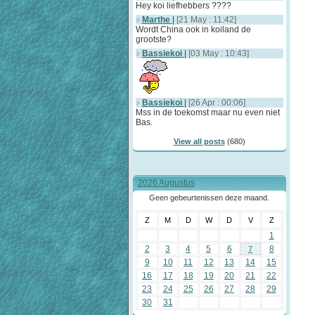
Hey koi liefhebbers ????
Marthe
|
[21 May : 11:42]
Wordt China ook in koiland de
grootste?
Bassiekoi
|
[03 May : 10:43]
Bassiekoi
|
[26 Apr : 00:06]
Mss in de toekomst maar nu even niet
Bas.
View all posts
(680)
2026 Augustus
Geen gebeurtenissen deze maand.
Z
M
D
W
D
V
Z
1
2
3
4
5
6
8
7
9
10
11
12
13
14
15
16
17
18
19
20
21
22
23
24
25
26
27
28
29
30
31