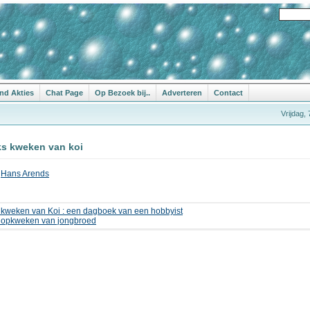
nd Akties
Chat Page
Op Bezoek bij..
Adverteren
Contact
Vrijdag,
ks kweken van koi
r
Hans Arends
 kweken van Koi : een dagboek van een hobbyist
 opkweken van jongbroed