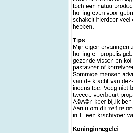
toch een natuurproduct
honing even voor gebr
schakelt hierdoor veel 
hebben.
Tips
Mijn eigen ervaringen zi
honing en propolis gebr
gezonde vissen en koi
pastavoer of korrelvoer
Sommige mensen advise
van de kracht van dez
ineens toe. Voeg niet b
tweede voerbeurt propo
Ã©Ã©n keer bij.Ik ben 
Aan u om dit zelf te o
in 1, een krachtvoer v
Koninginnegelei