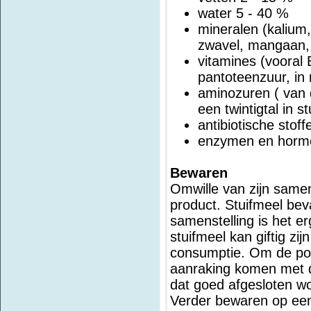
water 5 - 40 %
mineralen (kalium,
zwavel, mangaan, 
vitamines (vooral 
pantoteenzuur, in
aminozuren ( van
een twintigtal in 
antibiotische stoff
enzymen en horm
Bewaren
Omwille van zijn samen
product. Stuifmeel bev
samenstelling is het e
stuifmeel kan giftig zi
consumptie. Om de pol
aanraking komen met de
dat goed afgesloten w
Verder bewaren op een