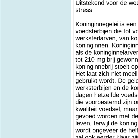
Uitstekend voor de we
stress
Koninginnegelei is een 
voedsterbijen die tot
werksterlarven, van k
koninginnen. Koninginn
als de koninginnelarven
tot 210 mg brij gewon
koninginnebrij stoelt o
Het laat zich niet moei
gebruikt wordt. De gel
werksterbijen en de kon
dagen hetzelfde voedse
die voorbestemd zijn 
kwaliteit voedsel, maa
gevoed worden met de 
leven, terwijl de konin
wordt ongeveer de helf
zal ook eerder klaar zi