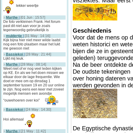
visziektes. Maar eerst
lekker weertje
Marthe
|
[01 Jun : 15:57]
De foto verkleinen Frank. Het forum
past dit niet aan voor je zoals
Geschiedenis
tegenwoordig gebruikelijk is
muldertje
|
[31 May : 14:16]
Voor dat de mens op de
Kijk bijna hier niet meer wilde laatst
weten historici en wet
nog een foto plaatsen maar het lukt
me gewoon niet
bijen die ze in gesteent
Bassiekoi
|
[28 May : 21:44]
geleden) teruggevond
Lijkt mij leuk.
Na de beer ontdekte d
Marthe
|
[28 May : 08:14]
Weet niet of er nog veel leden kijken
De oudste tekeningen
op KE. En als we het doen missen we
elkaar door de lage frequentie. Wie
over honing dateren v
doet er mee om op dinsdag 1
werden gevonden in de
september tussen 19 en 20 uur online
te zijn. Nog eens een keer met zoveel
mogelijk mensen een avondje
“ouwehoeren over koi”
Bassiekoi
|
[24 May : 14:30]
Hoi allemaal
De Egyptische dynasti
Marthe
|
[21 May : 11:42]