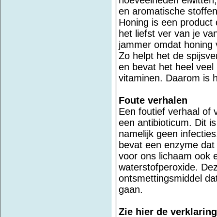
hoeveelheden eiwitten,
en aromatische stoffen
Honing is een product 
het liefst ver van je v
jammer omdat honing v
Zo helpt het de spijs
en bevat het heel vee
vitaminen. Daarom is h
Foute verhalen
Een foutief verhaal of v
een antibioticum. Dit is
namelijk geen infecti
bevat een enzyme dat 
voor ons lichaam ook e
waterstofperoxide. Dez
ontsmettingsmiddel dat
gaan.
Zie hier de verklarin