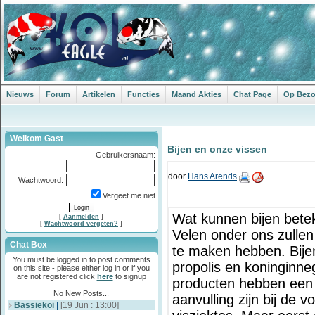
Nieuws
Forum
Artikelen
Functies
Maand Akties
Chat Page
Op Bezoe
Welkom Gast
Bijen en onze vissen
Gebruikersnaam:
door
Hans Arends
Wachtwoord:
Vergeet me niet
Wat kunnen bijen bete
[
Aanmelden
]
[
Wachtwoord vergeten?
]
Velen onder ons zullen
Chat Box
te maken hebben. Bije
You must be logged in to post comments
propolis en koninginn
on this site - please either log in or if you
are not registered click
here
to signup
producten hebben een
No New Posts...
aanvulling zijn bij de 
Bassiekoi
|
[19 Jun : 13:00]