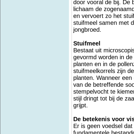
door vooral de bij. De 
lichaam de zogenaamde
en vervoert zo het stui
stuifmeel samen met d
jongbroed.
Stuifmeel
Bestaat uit microscopis
gevormd worden in de
planten en in de polle
stuifmeelkorrels zijn d
planten. Wanneer een d
van de betreffende soo
stempelvocht te kiemen
stijl dringt tot bij de 
grijpt.
De betekenis voor vi
Er is geen voedsel dat
fundamentele bestand