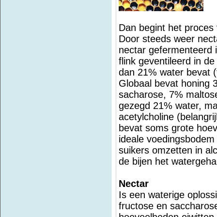
Dan begint het proces
Door steeds weer necta
nectar gefermenteerd i
flink geventileerd in d
dan 21% water bevat (
Globaal bevat honing 
sacharose, 7% maltose
gezegd 21% water, maa
acetylcholine (belangri
bevat soms grote hoev
ideale voedingsbodem 
suikers omzetten in al
de bijen het watergehal
Nectar
Is een waterige oploss
fructose en saccharos