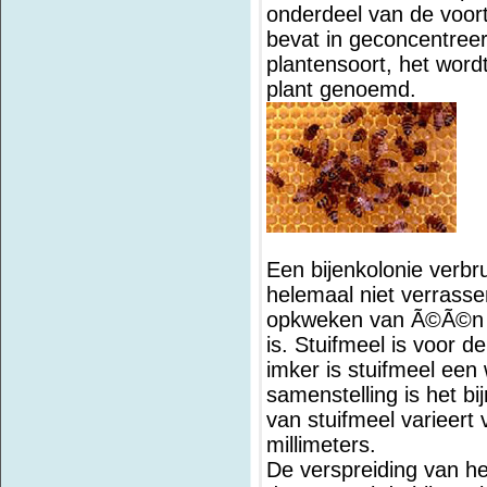
onderdeel van de voort
bevat in geconcentree
plantensoort, het word
plant genoemd.
Een bijenkolonie verbrui
helemaal niet verrass
opkweken van Ã©Ã©n en
is. Stuifmeel is voor d
imker is stuifmeel een
samenstelling is het bi
van stuifmeel varieert
millimeters.
De verspreiding van het