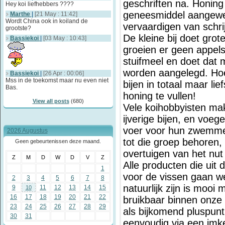
geschriften na. Honing
Hey koi liefhebbers ????
geneesmiddel aangewen
Marthe
|
[21 May : 11:42]
Wordt China ook in koiland de
vervaardigen van schri
grootste?
De kleine bij doet grot
Bassiekoi
|
[03 May : 10:43]
groeien er geen appels
stuifmeel en doet dat m
worden aangelegd. Hoe ij
Bassiekoi
|
[26 Apr : 00:06]
Mss in de toekomst maar nu even niet
bijen in totaal maar l
Bas.
honing te vullen!
View all posts
(680)
Vele koihobbyisten ma
ijverige bijen, en voe
voer voor hun zwemmen
2026 Augustus
tot die groep behoren, 
Geen gebeurtenissen deze maand.
overtuigen van het nut
Z
M
D
W
D
V
Z
Alle producten die uit 
1
voor de vissen gaan we
2
3
4
5
6
7
8
natuurlijk zijn is moo
9
11
12
13
14
15
10
16
17
18
19
20
21
22
bruikbaar binnen onze 
23
24
25
26
27
28
29
als bijkomend pluspunt
30
31
eenvoudig via een imke