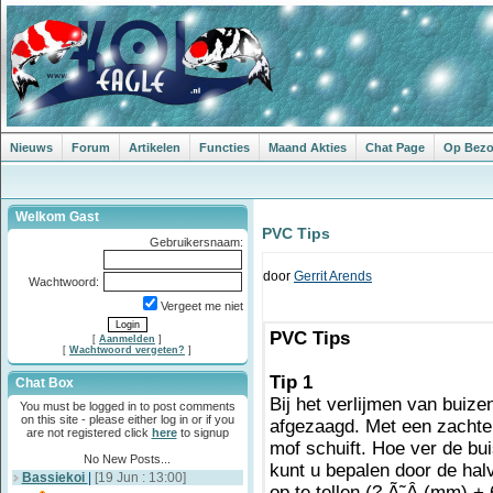
Nieuws
Forum
Artikelen
Functies
Maand Akties
Chat Page
Op Bezoe
Welkom Gast
PVC Tips
Gebruikersnaam:
door
Gerrit Arends
Wachtwoord:
Vergeet me niet
PVC Tips
[
Aanmelden
]
[
Wachtwoord vergeten?
]
Tip 1
Chat Box
Bij het verlijmen van buize
You must be logged in to post comments
on this site - please either log in or if you
afgezaagd. Met een zachte v
are not registered click
here
to signup
mof schuift. Hoe ver de bu
No New Posts...
kunt u bepalen door de hal
Bassiekoi
|
[19 Jun : 13:00]
op te tellen (? Ã˜Â (mm) +