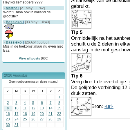
Afhankelijk van de buisdi
Hey koi liefhebbers ????
gebruikt.
Marthe
|
[21 May : 11:42]
Wordt China ook in koiland de
grootste?
Bassiekoi
|
[03 May : 10:43]
Tip 5
Onmiddellijk na het aanbren
Bassiekoi
|
[26 Apr : 00:06]
schuift u de 2 delen in elk
Mss in de toekomst maar nu even niet
aanslag in de mof geschov
Bas.
View all posts
(680)
Tip 6
2026 Augustus
Veeg direct de overtollige 
Geen gebeurtenissen deze maand.
De gelijmde verbinding 12 
Z
M
D
W
D
V
Z
druk zetten.
1
2
3
4
5
6
7
8
Bron:
-url-
10
11
12
13
14
15
9
16
17
18
19
20
21
22
23
24
25
26
27
28
29
30
31