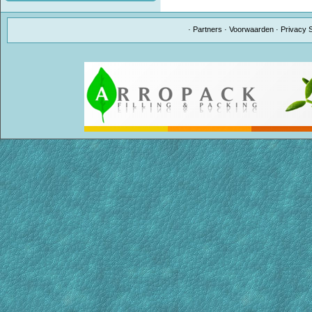
·
Partners
·
Voorwaarden
·
Privacy 