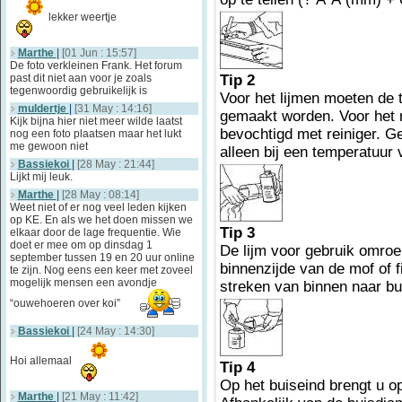
lekker weertje
Marthe
|
[01 Jun : 15:57]
De foto verkleinen Frank. Het forum
past dit niet aan voor je zoals
Tip 2
tegenwoordig gebruikelijk is
Voor het lijmen moeten de 
muldertje
|
[31 May : 14:16]
gemaakt worden. Voor het 
Kijk bijna hier niet meer wilde laatst
bevochtigd met reiniger. G
nog een foto plaatsen maar het lukt
me gewoon niet
alleen bij een temperatuur
Bassiekoi
|
[28 May : 21:44]
Lijkt mij leuk.
Marthe
|
[28 May : 08:14]
Weet niet of er nog veel leden kijken
op KE. En als we het doen missen we
Tip 3
elkaar door de lage frequentie. Wie
doet er mee om op dinsdag 1
De lijm voor gebruik omroe
september tussen 19 en 20 uur online
binnenzijde van de mof of fi
te zijn. Nog eens een keer met zoveel
mogelijk mensen een avondje
streken van binnen naar bu
“ouwehoeren over koi”
Bassiekoi
|
[24 May : 14:30]
Hoi allemaal
Tip 4
Op het buiseind brengt u o
Marthe
|
[21 May : 11:42]