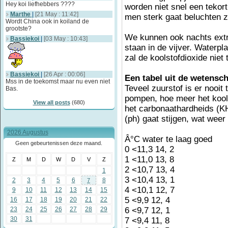
Hey koi liefhebbers ????
worden niet snel een tekort
Marthe
|
[21 May : 11:42]
men sterk gaat beluchten z
Wordt China ook in koiland de
grootste?
We kunnen ook nachts extr
Bassiekoi
|
[03 May : 10:43]
staan in de vijver. Waterpl
zal de koolstofdioxide niet
Bassiekoi
|
[26 Apr : 00:06]
Een tabel uit de wetensc
Mss in de toekomst maar nu even niet
Teveel zuurstof is er nooit
Bas.
pompen, hoe meer het koolz
View all posts
(680)
het carbonaathardheids (KH
(ph) gaat stijgen, wat weer
2026 Augustus
Â°C water te laag goed
Geen gebeurtenissen deze maand.
0 <11,3 14, 2
1 <11,0 13, 8
Z
M
D
W
D
V
Z
2 <10,7 13, 4
1
3 <10,4 13, 1
2
3
4
5
6
8
7
4 <10,1 12, 7
9
10
11
12
13
14
15
5 <9,9 12, 4
16
17
18
19
20
21
22
23
24
25
26
27
28
29
6 <9,7 12, 1
30
31
7 <9,4 11, 8