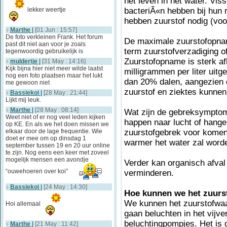
het leven in het water. Vi
lekker weertje
bacteriÃ«n hebben bij hun 
hebben zuurstof nodig (voo
Marthe
|
[01 Jun : 15:57]
De foto verkleinen Frank. Het forum
De maximale zuurstofopna
past dit niet aan voor je zoals
term zuurstofverzadiging o
tegenwoordig gebruikelijk is
Zuurstofopname is sterk af
muldertje
|
[31 May : 14:16]
Kijk bijna hier niet meer wilde laatst
milligrammen per liter uit
nog een foto plaatsen maar het lukt
dan 20% dalen, aangezien
me gewoon niet
zuurstof en ziektes kunnen
Bassiekoi
|
[28 May : 21:44]
Lijkt mij leuk.
Marthe
|
[28 May : 08:14]
Wat zijn de gebreksymptom
Weet niet of er nog veel leden kijken
happen naar lucht of hange
op KE. En als we het doen missen we
elkaar door de lage frequentie. Wie
zuurstofgebrek voor komen
doet er mee om op dinsdag 1
warmer het water zal word
september tussen 19 en 20 uur online
te zijn. Nog eens een keer met zoveel
mogelijk mensen een avondje
Verder kan organisch afval
“ouwehoeren over koi”
verminderen.
Bassiekoi
|
[24 May : 14:30]
Hoe kunnen we het zuurs
We kunnen het zuurstofwaa
Hoi allemaal
gaan beluchten in het vijv
beluchtingpompjes. Het is 
Marthe
|
[21 May : 11:42]