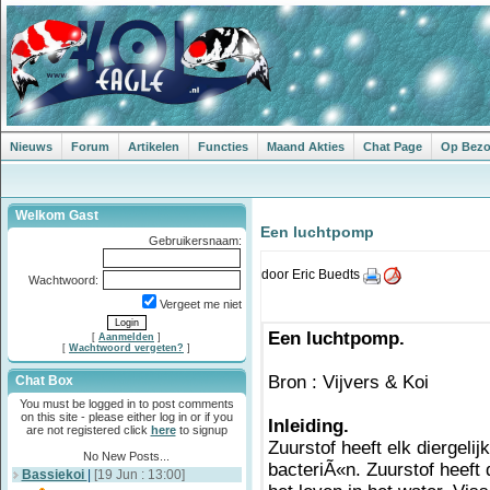
Nieuws
Forum
Artikelen
Functies
Maand Akties
Chat Page
Op Bezoe
Welkom Gast
Een luchtpomp
Gebruikersnaam:
door Eric Buedts
Wachtwoord:
Vergeet me niet
Een luchtpomp.
[
Aanmelden
]
[
Wachtwoord vergeten?
]
Bron : Vijvers & Koi
Chat Box
You must be logged in to post comments
on this site - please either log in or if you
Inleiding.
are not registered click
here
to signup
Zuurstof heeft elk diergeli
No New Posts...
bacteriÃ«n. Zuurstof heeft 
Bassiekoi
|
[19 Jun : 13:00]