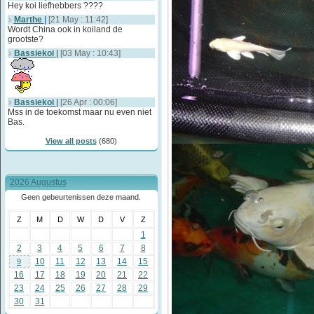
Hey koi liefhebbers ????
Marthe
|
[21 May : 11:42]
Wordt China ook in koiland de
grootste?
Bassiekoi
|
[03 May : 10:43]
Bassiekoi
|
[26 Apr : 00:06]
Mss in de toekomst maar nu even niet
Bas.
View all posts
(680)
2026 Augustus
Geen gebeurtenissen deze maand.
Z
M
D
W
D
V
Z
1
2
3
4
5
6
7
8
10
11
12
13
14
15
9
16
17
18
19
20
21
22
23
24
25
26
27
28
29
30
31