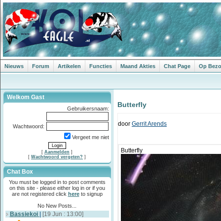
Nieuws
Forum
Artikelen
Functies
Maand Akties
Chat Page
Op Bezoe
Welkom Gast
Butterfly
Gebruikersnaam:
door
Gerrit Arends
Wachtwoord:
Vergeet me niet
Butterfly
[
Aanmelden
]
[
Wachtwoord vergeten?
]
Chat Box
You must be logged in to post comments
on this site - please either log in or if you
are not registered click
here
to signup
No New Posts...
Bassiekoi
|
[19 Jun : 13:00]