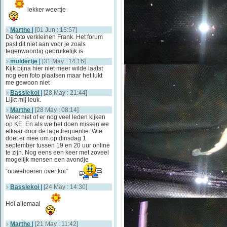
lekker weertje
Marthe
|
[01 Jun : 15:57]
De foto verkleinen Frank. Het forum
past dit niet aan voor je zoals
tegenwoordig gebruikelijk is
muldertje
|
[31 May : 14:16]
Kijk bijna hier niet meer wilde laatst
nog een foto plaatsen maar het lukt
me gewoon niet
Bassiekoi
|
[28 May : 21:44]
Lijkt mij leuk.
Marthe
|
[28 May : 08:14]
Weet niet of er nog veel leden kijken
op KE. En als we het doen missen we
elkaar door de lage frequentie. Wie
doet er mee om op dinsdag 1
september tussen 19 en 20 uur online
te zijn. Nog eens een keer met zoveel
mogelijk mensen een avondje
“ouwehoeren over koi”
Bassiekoi
|
[24 May : 14:30]
Hoi allemaal
Marthe
|
[21 May : 11:42]