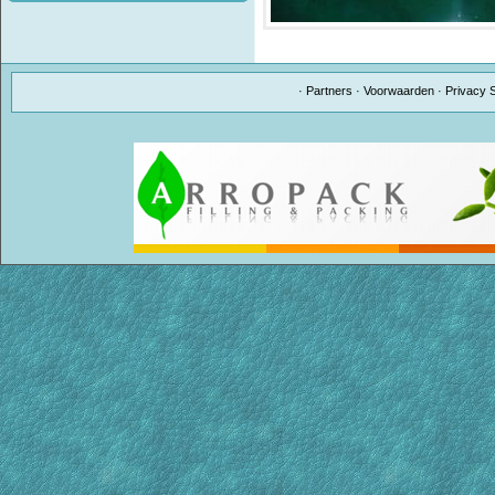
·
Partners
·
Voorwaarden
·
Privacy 