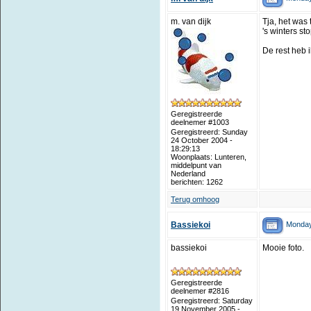
m. van dijk
Tja, het was 
's winters s
De rest heb ik
Geregistreerde
deelnemer #1003
Geregistreerd: Sunday
24 October 2004 -
18:29:13
Woonplaats: Lunteren,
middelpunt van
Nederland
berichten: 1262
Terug omhoog
Monday
Bassiekoi
bassiekoi
Mooie foto.
Geregistreerde
deelnemer #2816
Geregistreerd: Saturday
19 November 2005 -