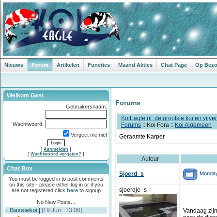
Nieuws
Forum
Artikelen
Functies
Maand Akties
Chat Page
Op Bezoe
Welkom Gast
Forums
Gebruikersnaam:
KoiEagle.nl: de grootste koi en vijv
Wachtwoord:
Forums
:: Koi Fora ::
Koi Algemeen
Vergeet me niet
Geraamte Karper
[
Aanmelden
]
[
Wachtwoord vergeten?
]
Auteur
Chat Box
Monday
Sjoerd_s
You must be logged in to post comments
on this site - please either log in or if you
sjoerdje_s
are not registered click
here
to signup
No New Posts...
Bassiekoi
|
[19 Jun : 13:00]
Vandaag zijn