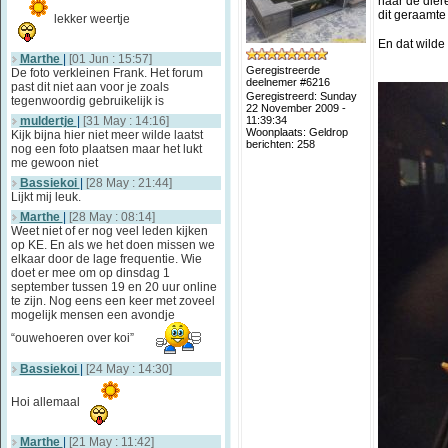
naar de dier
dit geraamte
lekker weertje
En dat wilde 
Marthe
|
[01 Jun : 15:57]
Geregistreerde
De foto verkleinen Frank. Het forum
deelnemer #6216
past dit niet aan voor je zoals
Geregistreerd: Sunday
tegenwoordig gebruikelijk is
22 November 2009 -
muldertje
|
[31 May : 14:16]
11:39:34
Woonplaats: Geldrop
Kijk bijna hier niet meer wilde laatst
berichten: 258
nog een foto plaatsen maar het lukt
me gewoon niet
Bassiekoi
|
[28 May : 21:44]
Lijkt mij leuk.
Marthe
|
[28 May : 08:14]
Weet niet of er nog veel leden kijken
op KE. En als we het doen missen we
elkaar door de lage frequentie. Wie
doet er mee om op dinsdag 1
september tussen 19 en 20 uur online
te zijn. Nog eens een keer met zoveel
mogelijk mensen een avondje
“ouwehoeren over koi”
Bassiekoi
|
[24 May : 14:30]
Hoi allemaal
Marthe
|
[21 May : 11:42]