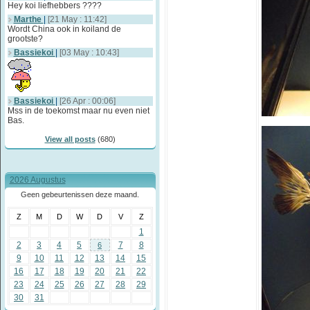
Hey koi liefhebbers ????
Marthe
|
[21 May : 11:42]
Wordt China ook in koiland de
grootste?
Bassiekoi
|
[03 May : 10:43]
Bassiekoi
|
[26 Apr : 00:06]
Mss in de toekomst maar nu even niet
Bas.
View all posts
(680)
2026 Augustus
Geen gebeurtenissen deze maand.
Z
M
D
W
D
V
Z
1
2
3
4
5
7
8
6
9
10
11
12
13
14
15
16
17
18
19
20
21
22
23
24
25
26
27
28
29
30
31