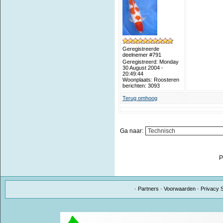
Geregistreerde
deelnemer #791
Geregistreerd: Monday
30 August 2004 -
20:49:44
Woonplaats: Roosteren
berichten: 3093
Terug omhoog
Ga naar:
P
·
Partners
·
Voorwaarden
·
Privacy 