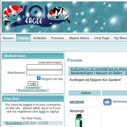
Nieuws
Forum
Artikelen
Functies
Maand Akties
Chat Page
Op Bezoe
Welkom Gast
Forums
Gebruikersnaam:
KoiEagle.nl: de grootste koi en vijv
Wachtwoord:
Mededelingen / Nieuws en Akties ::
Vergeet me niet
Kortingen bij Nippon Koi Garden!
[
Aanmelden
]
[
Wachtwoord vergeten?
]
Auteur
Chat Box
Wednesday
weslingh
You must be logged in to post comments
on this site - please either log in or if you
Weslingh
are not registered click
here
to signup
No New Posts...
Bassiekoi
|
[19 Jun : 13:00]