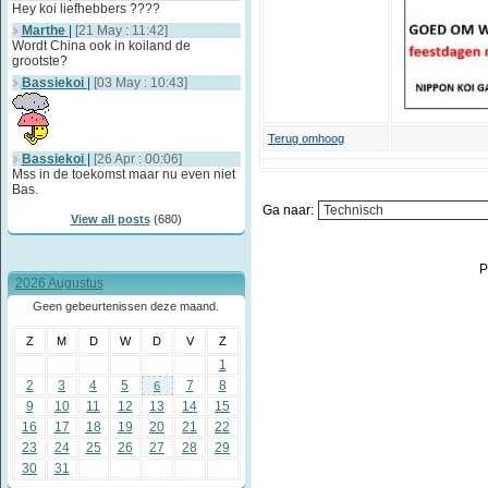
Hey koi liefhebbers ????
Marthe
|
[21 May : 11:42]
Wordt China ook in koiland de
grootste?
Bassiekoi
|
[03 May : 10:43]
Terug omhoog
Bassiekoi
|
[26 Apr : 00:06]
Mss in de toekomst maar nu even niet
Bas.
Ga naar:
View all posts
(680)
P
2026 Augustus
Geen gebeurtenissen deze maand.
Z
M
D
W
D
V
Z
1
2
3
4
5
7
8
6
9
10
11
12
13
14
15
16
17
18
19
20
21
22
23
24
25
26
27
28
29
30
31