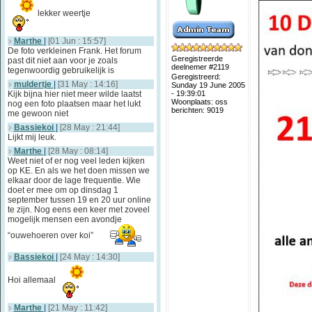
lekker weertje
Marthe
|
[01 Jun : 15:57]
De foto verkleinen Frank. Het forum
Geregistreerde
past dit niet aan voor je zoals
deelnemer #2119
tegenwoordig gebruikelijk is
Geregistreerd:
muldertje
|
[31 May : 14:16]
Sunday 19 June 2005
Kijk bijna hier niet meer wilde laatst
- 19:39:01
Woonplaats: oss
nog een foto plaatsen maar het lukt
berichten: 9019
me gewoon niet
Bassiekoi
|
[28 May : 21:44]
Lijkt mij leuk.
Marthe
|
[28 May : 08:14]
Weet niet of er nog veel leden kijken
op KE. En als we het doen missen we
elkaar door de lage frequentie. Wie
doet er mee om op dinsdag 1
september tussen 19 en 20 uur online
te zijn. Nog eens een keer met zoveel
mogelijk mensen een avondje
“ouwehoeren over koi”
Bassiekoi
|
[24 May : 14:30]
Hoi allemaal
Marthe
|
[21 May : 11:42]