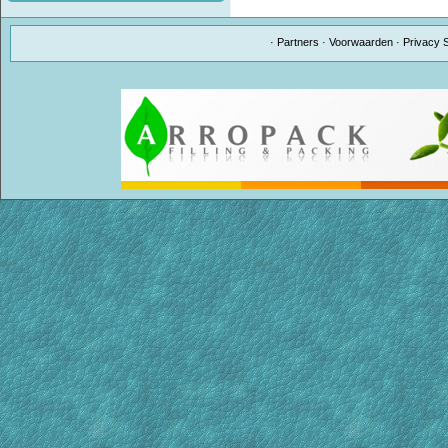
·
Partners
·
Voorwaarden
·
Privacy 