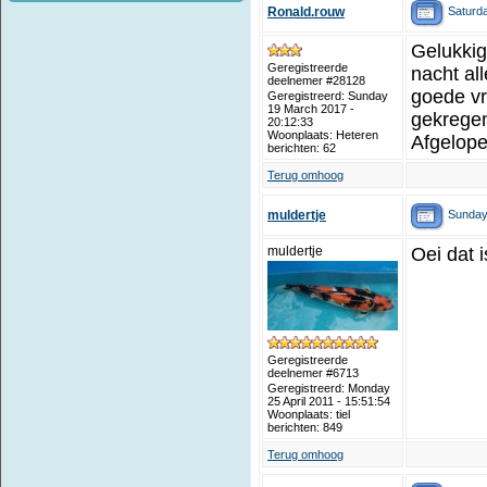
Saturda
Ronald.rouw
Gelukkig
Geregistreerde
nacht al
deelnemer #28128
goede vr
Geregistreerd: Sunday
19 March 2017 -
gekregen
20:12:33
Woonplaats: Heteren
Afgelopen
berichten: 62
Terug omhoog
Sunday 
muldertje
muldertje
Oei dat 
Geregistreerde
deelnemer #6713
Geregistreerd: Monday
25 April 2011 - 15:51:54
Woonplaats: tiel
berichten: 849
Terug omhoog