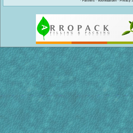
·
Partners
·
Voorwaarden
·
Privacy 