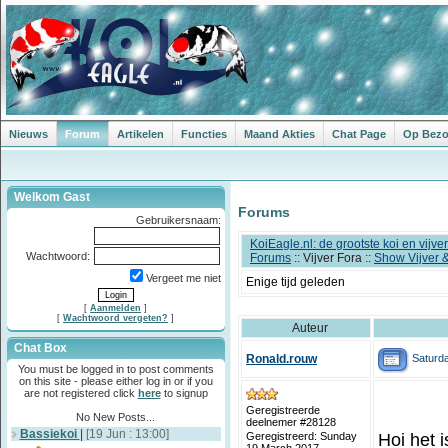
Nieuws
Forum
Artikelen
Functies
Maand Akties
Chat Page
Op Bezoe
Welkom Gast
Forums
Gebruikersnaam:
KoiEagle.nl: de grootste koi en vijv
Wachtwoord:
Forums
:: Vijver Fora ::
Show Vijver 
Vergeet me niet
Enige tijd geleden
[
Aanmelden
]
[
Wachtwoord vergeten?
]
Auteur
Chat Box
Saturda
Ronald.rouw
You must be logged in to post comments
on this site - please either log in or if you
are not registered click
here
to signup
Geregistreerde
No New Posts...
deelnemer #28128
Bassiekoi
|
[19 Jun : 13:00]
Hoi het i
Geregistreerd: Sunday