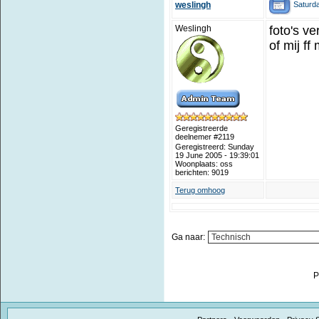
Saturda
weslingh
Weslingh
foto's v
of mij ff
Geregistreerde
deelnemer #2119
Geregistreerd: Sunday
19 June 2005 - 19:39:01
Woonplaats: oss
berichten: 9019
Terug omhoog
Ga naar:
P