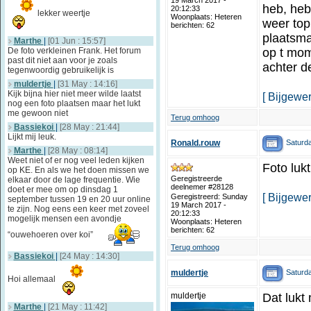
19 March 2017 -
heb, heb
20:12:33
lekker weertje
Woonplaats: Heteren
weer top 
berichten: 62
plaatsma
Marthe
|
[01 Jun : 15:57]
De foto verkleinen Frank. Het forum
op t mom
past dit niet aan voor je zoals
achter de
tegenwoordig gebruikelijk is
muldertje
|
[31 May : 14:16]
Kijk bijna hier niet meer wilde laatst
[ Bijgewer
nog een foto plaatsen maar het lukt
me gewoon niet
Terug omhoog
Bassiekoi
|
[28 May : 21:44]
Lijkt mij leuk.
Saturda
Ronald.rouw
Marthe
|
[28 May : 08:14]
Weet niet of er nog veel leden kijken
Foto lukt
op KE. En als we het doen missen we
Geregistreerde
elkaar door de lage frequentie. Wie
deelnemer #28128
doet er mee om op dinsdag 1
[ Bijgewer
Geregistreerd: Sunday
september tussen 19 en 20 uur online
19 March 2017 -
te zijn. Nog eens een keer met zoveel
20:12:33
mogelijk mensen een avondje
Woonplaats: Heteren
berichten: 62
“ouwehoeren over koi”
Terug omhoog
Bassiekoi
|
[24 May : 14:30]
Saturda
muldertje
Hoi allemaal
muldertje
Dat lukt 
Marthe
|
[21 May : 11:42]