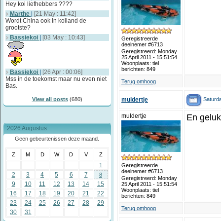
Hey koi liefhebbers ????
Marthe
|
[21 May : 11:42]
Wordt China ook in koiland de
grootste?
Bassiekoi
|
[03 May : 10:43]
Geregistreerde
deelnemer #6713
Geregistreerd: Monday
25 April 2011 - 15:51:54
Woonplaats: tiel
berichten: 849
Bassiekoi
|
[26 Apr : 00:06]
Mss in de toekomst maar nu even niet
Terug omhoog
Bas.
Saturda
View all posts
(680)
muldertje
muldertje
En geluk
2026 Augustus
Geen gebeurtenissen deze maand.
Z
M
D
W
D
V
Z
1
Geregistreerde
deelnemer #6713
2
3
4
5
6
7
8
Geregistreerd: Monday
9
10
11
12
13
14
15
25 April 2011 - 15:51:54
Woonplaats: tiel
16
17
18
19
20
21
22
berichten: 849
23
24
25
26
27
28
29
Terug omhoog
30
31