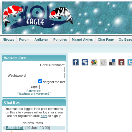
Nieuws
Forum
Artikelen
Functies
Maand Akties
Chat Page
Op Bezoe
Welkom Gast
Gebruikersnaam:
Wachtwoord:
Vergeet me niet
[
Aanmelden
]
[
Wachtwoord vergeten?
]
Chat Box
You must be logged in to post comments
on this site - please either log in or if you
are not registered click
here
to signup
No New Posts...
Bassiekoi
|
[19 Jun : 13:00]