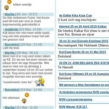
lekker weertje
Marthe
|
[01 Jun : 15:57]
4e Editie Kika Kata Cup
De foto verkleinen Frank. Het forum
U kunt zich nog inschrijven
past dit niet aan voor je zoals
tegenwoordig gebruikelijk is
Interkoi 25 en 26 April 2015 Kalkar
muldertje
|
[31 May : 14:16]
De Interkoi Kalkar Koi show is een i
Kijk bijna hier niet meer wilde laatst
voor Koi, Bonsai en vijver
nog een foto plaatsen maar het lukt
me gewoon niet
30 en 31 mei Euregio Koishow 2015
Bassiekoi
|
[28 May : 21:44]
Recreatiepark Het Hulsbeek Oldenz
Lijkt mij leuk.
Koi Expo Berlin 30 en 31 Mei 2015
Marthe
|
[28 May : 08:14]
Weet niet of er nog veel leden kijken
Duitsland
op KE. En als we het doen missen we
elkaar door de lage frequentie. Wie
20 EN 21 JUNI BELGIAN ZNA KOI 
doet er mee om op dinsdag 1
Te Hasselt
september tussen 19 en 20 uur online
te zijn. Nog eens een keer met zoveel
Koi Expo Villingen 29 en 30 August
mogelijk mensen een avondje
Duitsland
“ouwehoeren over koi”
Wij wensen u fijne feestdagen en e
Bassiekoi
|
[24 May : 14:30]
Activiteiten programma NVN voorja
Hoi allemaal
NVN cursusprogramma
NVN Nieuw: KOI 117
Marthe
|
[21 May : 11:42]