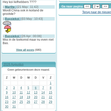
Hey koi liefhebbers ????
Ga naar pagina
<<
>>
Marthe
|
[21 May : 11:42]
Wordt China ook in koiland de
Terug naar de nieuw
grootste?
Bassiekoi
|
[03 May : 10:43]
Bassiekoi
|
[26 Apr : 00:06]
Mss in de toekomst maar nu even niet
Bas.
View all posts
(680)
2026 Augustus
Geen gebeurtenissen deze maand.
Z
M
D
W
D
V
Z
1
2
3
4
5
7
8
6
9
10
11
12
13
14
15
16
17
18
19
20
21
22
23
24
25
26
27
28
29
30
31