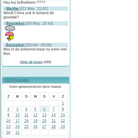
Hey koi liefhebbers ????
Marthe
|
[21 May : 11:42]
Wordt China ook in koiland de
grootste?
Bassiekoi
|
[03 May : 10:43]
Bassiekoi
|
[26 Apr : 00:06]
Mss in de toekomst maar nu even niet
Bas.
View all posts
(680)
2026 Augustus
Geen gebeurtenissen deze maand.
Z
M
D
W
D
V
Z
1
2
3
4
5
7
8
6
9
10
11
12
13
14
15
16
17
18
19
20
21
22
23
24
25
26
27
28
29
30
31