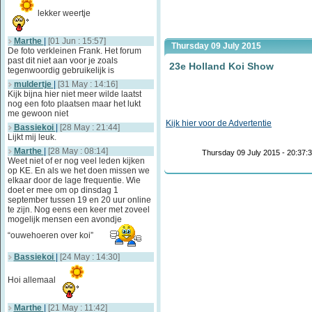
lekker weertje
Marthe
|
[01 Jun : 15:57]
Thursday 09 July 2015
De foto verkleinen Frank. Het forum
past dit niet aan voor je zoals
23e Holland Koi Show
tegenwoordig gebruikelijk is
muldertje
|
[31 May : 14:16]
Kijk bijna hier niet meer wilde laatst
nog een foto plaatsen maar het lukt
me gewoon niet
Kijk hier voor de Advertentie
Bassiekoi
|
[28 May : 21:44]
Lijkt mij leuk.
Marthe
|
[28 May : 08:14]
Thursday 09 July 2015 - 20:37:
Weet niet of er nog veel leden kijken
op KE. En als we het doen missen we
elkaar door de lage frequentie. Wie
doet er mee om op dinsdag 1
september tussen 19 en 20 uur online
te zijn. Nog eens een keer met zoveel
mogelijk mensen een avondje
“ouwehoeren over koi”
Bassiekoi
|
[24 May : 14:30]
Hoi allemaal
Marthe
|
[21 May : 11:42]