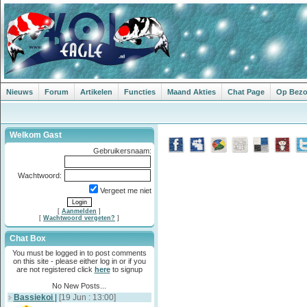
Nieuws
Forum
Artikelen
Functies
Maand Akties
Chat Page
Op Bezoe
Welkom Gast
Gebruikersnaam:
Wachtwoord:
Vergeet me niet
[
Aanmelden
]
[
Wachtwoord vergeten?
]
Chat Box
You must be logged in to post comments
on this site - please either log in or if you
are not registered click
here
to signup
No New Posts...
Bassiekoi
|
[19 Jun : 13:00]