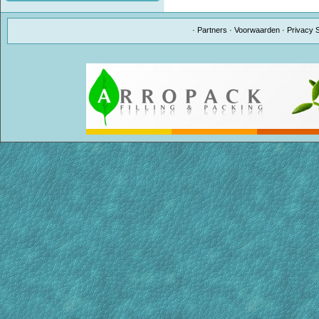
·
Partners
·
Voorwaarden
·
Privacy 