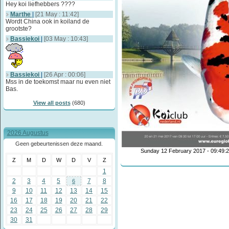
Hey koi liefhebbers ????
Marthe
|
[21 May : 11:42]
Wordt China ook in koiland de
grootste?
Bassiekoi
|
[03 May : 10:43]
Bassiekoi
|
[26 Apr : 00:06]
Mss in de toekomst maar nu even niet
Bas.
View all posts
(680)
2026 Augustus
Geen gebeurtenissen deze maand.
Sunday 12 February 2017 - 09:49:
Z
M
D
W
D
V
Z
1
2
3
4
5
7
8
6
9
10
11
12
13
14
15
16
17
18
19
20
21
22
23
24
25
26
27
28
29
30
31