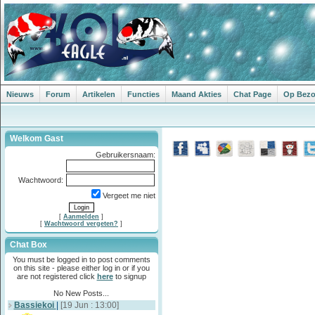
Nieuws
Forum
Artikelen
Functies
Maand Akties
Chat Page
Op Bezoe
Welkom Gast
Gebruikersnaam:
Wachtwoord:
Vergeet me niet
[
Aanmelden
]
[
Wachtwoord vergeten?
]
Chat Box
You must be logged in to post comments
on this site - please either log in or if you
are not registered click
here
to signup
No New Posts...
Bassiekoi
|
[19 Jun : 13:00]