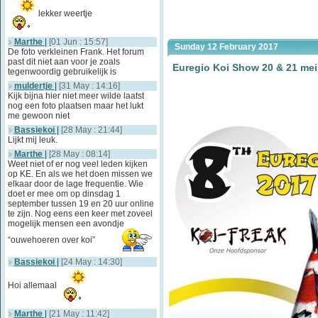
lekker weertje
Marthe
|
[01 Jun : 15:57]
Sunday 12 February 2017
De foto verkleinen Frank. Het forum
past dit niet aan voor je zoals
Euregio Koi Show 20 & 21 mei
tegenwoordig gebruikelijk is
muldertje
|
[31 May : 14:16]
Kijk bijna hier niet meer wilde laatst
nog een foto plaatsen maar het lukt
me gewoon niet
Bassiekoi
|
[28 May : 21:44]
Lijkt mij leuk.
Marthe
|
[28 May : 08:14]
Weet niet of er nog veel leden kijken
op KE. En als we het doen missen we
elkaar door de lage frequentie. Wie
doet er mee om op dinsdag 1
september tussen 19 en 20 uur online
te zijn. Nog eens een keer met zoveel
mogelijk mensen een avondje
“ouwehoeren over koi”
Bassiekoi
|
[24 May : 14:30]
Hoi allemaal
Marthe
|
[21 May : 11:42]