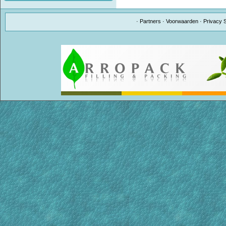
·
Partners
·
Voorwaarden
·
Privacy 