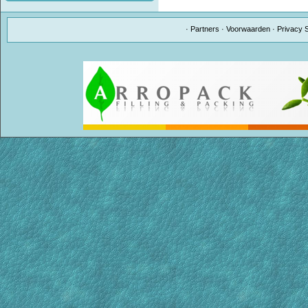
·
Partners
·
Voorwaarden
·
Privacy 