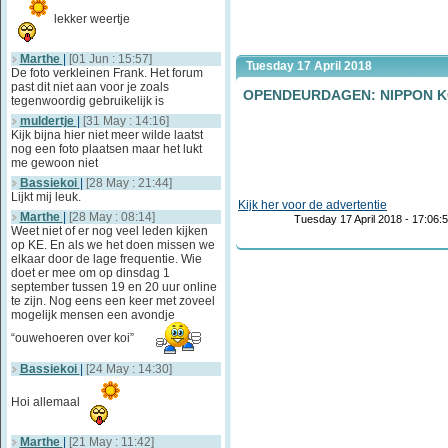
lekker weertje
Marthe
|
[01 Jun : 15:57]
Tuesday 17 April 2018
De foto verkleinen Frank. Het forum
past dit niet aan voor je zoals
OPENDEURDAGEN: NIPPON K
tegenwoordig gebruikelijk is
muldertje
|
[31 May : 14:16]
Kijk bijna hier niet meer wilde laatst
nog een foto plaatsen maar het lukt
me gewoon niet
Bassiekoi
|
[28 May : 21:44]
Lijkt mij leuk.
Kijk her voor de advertentie
Marthe
|
[28 May : 08:14]
Tuesday 17 April 2018 - 17:06:
Weet niet of er nog veel leden kijken
op KE. En als we het doen missen we
elkaar door de lage frequentie. Wie
doet er mee om op dinsdag 1
september tussen 19 en 20 uur online
te zijn. Nog eens een keer met zoveel
mogelijk mensen een avondje
“ouwehoeren over koi”
Bassiekoi
|
[24 May : 14:30]
Hoi allemaal
Marthe
|
[21 May : 11:42]