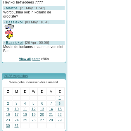
Hey koi liefhebbers ????
Marthe
|
[21 May : 11:42]
Wordt China ook in koiland de
grootste?
Bassiekoi
|
[03 May : 10:43]
Bassiekoi
|
[26 Apr : 00:06]
Mss in de toekomst maar nu even niet
Bas.
View all posts
(680)
2026 Augustus
Geen gebeurtenissen deze maand.
Z
M
D
W
D
V
Z
1
2
3
4
5
6
7
8
9
10
11
12
13
14
15
16
17
18
19
20
21
22
23
24
25
26
27
28
29
30
31