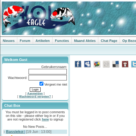
Nieuws
Forum
Artikelen
Functies
Maand Akties
Chat Page
Op Bezoe
Welkom Gast
Gebruikersnaam:
Wachtwoord:
Vergeet me niet
[
Aanmelden
]
[
Wachtwoord vergeten?
]
Chat Box
You must be logged in to post comments
on this site - please either log in or if you
are not registered click
here
to signup
No New Posts...
Bassiekoi
|
[19 Jun : 13:00]