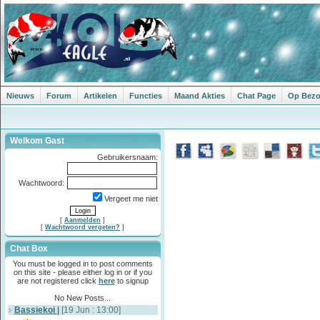
Nieuws
Forum
Artikelen
Functies
Maand Akties
Chat Page
Op Bezoe
Welkom Gast
Gebruikersnaam:
Wachtwoord:
Vergeet me niet
[
Aanmelden
]
[
Wachtwoord vergeten?
]
Chat Box
You must be logged in to post comments
on this site - please either log in or if you
are not registered click
here
to signup
No New Posts...
Bassiekoi
|
[19 Jun : 13:00]