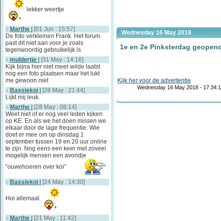
lekker weertje
Marthe
|
[01 Jun : 15:57]
Wednesday 16 May 2018
De foto verkleinen Frank. Het forum
past dit niet aan voor je zoals
1e en 2e Pinksterdag geopen
tegenwoordig gebruikelijk is
muldertje
|
[31 May : 14:16]
Kijk bijna hier niet meer wilde laatst
nog een foto plaatsen maar het lukt
me gewoon niet
Kijk her voor de advertentie
Wednesday 16 May 2018 - 17:34:
Bassiekoi
|
[28 May : 21:44]
Lijkt mij leuk.
Marthe
|
[28 May : 08:14]
Weet niet of er nog veel leden kijken
op KE. En als we het doen missen we
elkaar door de lage frequentie. Wie
doet er mee om op dinsdag 1
september tussen 19 en 20 uur online
te zijn. Nog eens een keer met zoveel
mogelijk mensen een avondje
“ouwehoeren over koi”
Bassiekoi
|
[24 May : 14:30]
Hoi allemaal
Marthe
|
[21 May : 11:42]