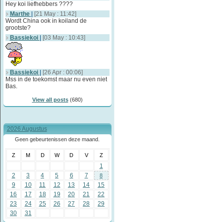
Hey koi liefhebbers ????
Marthe
|
[21 May : 11:42]
Wordt China ook in koiland de
grootste?
Bassiekoi
|
[03 May : 10:43]
Bassiekoi
|
[26 Apr : 00:06]
Mss in de toekomst maar nu even niet
Bas.
View all posts
(680)
2026 Augustus
Geen gebeurtenissen deze maand.
Z
M
D
W
D
V
Z
1
2
3
4
5
6
7
8
9
10
11
12
13
14
15
16
17
18
19
20
21
22
23
24
25
26
27
28
29
30
31