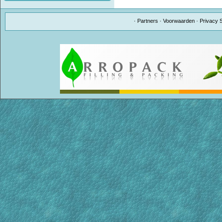
·
Partners
·
Voorwaarden
·
Privacy 