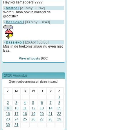
Hey koi liefhebbers ????
Marthe
|
[21 May : 11:42]
Wordt China ook in koiland de
grootste?
Bassiekoi
|
[03 May : 10:43]
Bassiekoi
|
[26 Apr : 00:06]
Mss in de toekomst maar nu even niet
Bas.
View all posts
(680)
2026 Augustus
Geen gebeurtenissen deze maand.
Z
M
D
W
D
V
Z
1
2
3
4
5
6
7
8
10
11
12
13
14
15
9
16
17
18
19
20
21
22
23
24
25
26
27
28
29
30
31