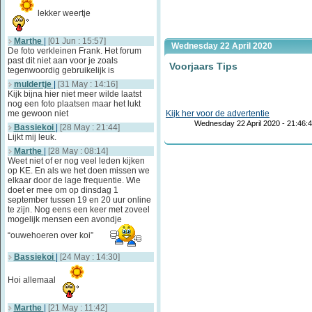
lekker weertje
Marthe
|
[01 Jun : 15:57]
Wednesday 22 April 2020
De foto verkleinen Frank. Het forum
past dit niet aan voor je zoals
Voorjaars Tips
tegenwoordig gebruikelijk is
muldertje
|
[31 May : 14:16]
Kijk bijna hier niet meer wilde laatst
nog een foto plaatsen maar het lukt
me gewoon niet
Kijk her voor de advertentie
Wednesday 22 April 2020 - 21:46:
Bassiekoi
|
[28 May : 21:44]
Lijkt mij leuk.
Marthe
|
[28 May : 08:14]
Weet niet of er nog veel leden kijken
op KE. En als we het doen missen we
elkaar door de lage frequentie. Wie
doet er mee om op dinsdag 1
september tussen 19 en 20 uur online
te zijn. Nog eens een keer met zoveel
mogelijk mensen een avondje
“ouwehoeren over koi”
Bassiekoi
|
[24 May : 14:30]
Hoi allemaal
Marthe
|
[21 May : 11:42]