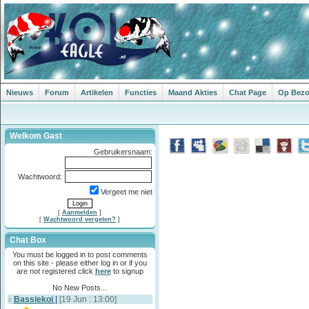
Nieuws
Forum
Artikelen
Functies
Maand Akties
Chat Page
Op Bezoe
Welkom Gast
Gebruikersnaam:
Wachtwoord:
Vergeet me niet
[
Aanmelden
]
[
Wachtwoord vergeten?
]
Chat Box
You must be logged in to post comments
on this site - please either log in or if you
are not registered click
here
to signup
No New Posts...
Bassiekoi
|
[19 Jun : 13:00]