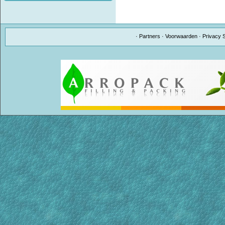
·
Partners
·
Voorwaarden
·
Privacy 