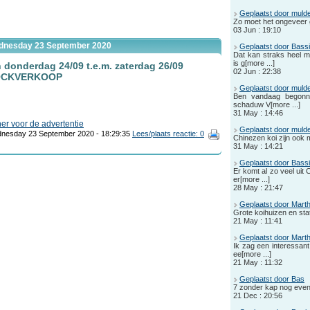
Geplaatst door mulde
Zo moet het ongeveer
03 Jun : 19:10
dnesday 23 September 2020
Geplaatst door Bassi
Dat kan straks heel m
is g[more ...]
 donderdag 24/09 t.e.m. zaterdag 26/09
02 Jun : 22:38
OCKVERKOOP
Geplaatst door mulde
Ben vandaag begonne
schaduw V[more ...]
31 May : 14:46
her voor de advertentie
Geplaatst door mulde
nesday 23 September 2020 - 18:29:35
Lees/plaats reactie: 0
Chinezen koi zijn ook 
31 May : 14:21
Geplaatst door Bassi
Er komt al zo veel uit
er[more ...]
28 May : 21:47
Geplaatst door Mart
Grote koihuizen en state
21 May : 11:41
Geplaatst door Mart
Ik zag een interessant
ee[more ...]
21 May : 11:32
Geplaatst door Bas
7 zonder kap nog even
21 Dec : 20:56