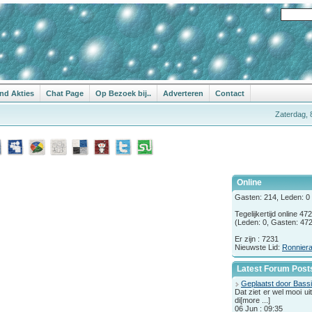
nd Akties
Chat Page
Op Bezoek bij..
Adverteren
Contact
Zaterdag, 
Online
Gasten: 214, Leden: 0 .
Tegelijkertijd online 47
(Leden: 0, Gasten: 472
Er zijn : 7231
Nieuwste Lid:
Ronnier
Latest Forum Post
Geplaatst door Bassi
Dat ziet er wel mooi u
di[more ...]
06 Jun : 09:35