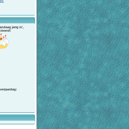
ckF
andaag jarig is',
citeerd!
verjaardag: