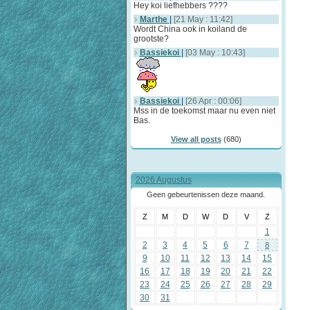
Hey koi liefhebbers ????
Marthe
|
[21 May : 11:42]
Wordt China ook in koiland de
grootste?
Bassiekoi
|
[03 May : 10:43]
Bassiekoi
|
[26 Apr : 00:06]
Mss in de toekomst maar nu even niet
Bas.
View all posts
(680)
2026 Augustus
Geen gebeurtenissen deze maand.
Z
M
D
W
D
V
Z
1
2
3
4
5
6
7
8
9
10
11
12
13
14
15
16
17
18
19
20
21
22
23
24
25
26
27
28
29
30
31