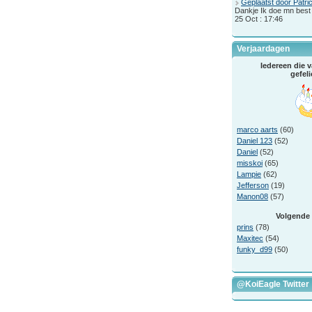
Geplaatst door Patri
Dankje Ik doe mn best
25 Oct : 17:46
Verjaardagen
Iedereen die v
gefeli
marco aarts
(60)
Daniel 123
(52)
Daniel
(52)
misskoi
(65)
Lampie
(62)
Jefferson
(19)
Manon08
(57)
Volgende 
prins
(78)
Maxitec
(54)
funky_d99
(50)
@KoiEagle Twitter