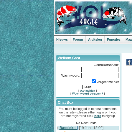
Nieuws
Forum
Artikelen
Functies
Maa
Welkom Gast
Gebruikersnaam:
Wachtwoord:
Vergeet me niet
[
Aanmelden
]
[
Wachtwoord vergeten?
]
Chat Box
You must be logged in to post comments
on this site - please either log in or if you
are not registered click
here
to signup
No New Posts...
Bassiekoi
|
[19 Jun : 13:00]