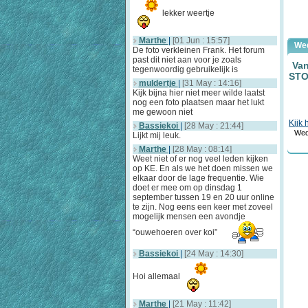
lekker weertje
Marthe
|
[01 Jun : 15:57]
We
De foto verkleinen Frank. Het forum
past dit niet aan voor je zoals
Van
tegenwoordig gebruikelijk is
ST
muldertje
|
[31 May : 14:16]
Kijk bijna hier niet meer wilde laatst
nog een foto plaatsen maar het lukt
me gewoon niet
Kijk 
Bassiekoi
|
[28 May : 21:44]
Wed
Lijkt mij leuk.
Marthe
|
[28 May : 08:14]
Weet niet of er nog veel leden kijken
op KE. En als we het doen missen we
elkaar door de lage frequentie. Wie
doet er mee om op dinsdag 1
september tussen 19 en 20 uur online
te zijn. Nog eens een keer met zoveel
mogelijk mensen een avondje
“ouwehoeren over koi”
Bassiekoi
|
[24 May : 14:30]
Hoi allemaal
Marthe
|
[21 May : 11:42]