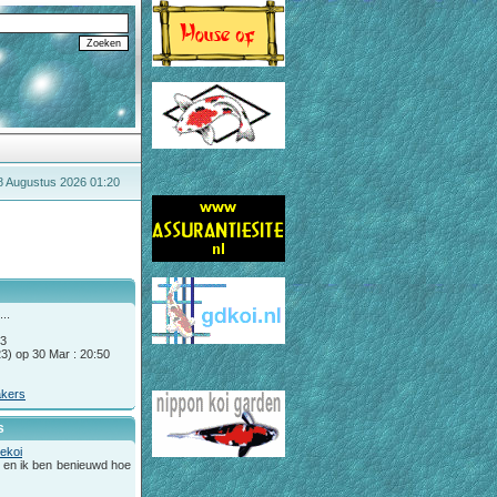
8 Augustus 2026 01:20
..
23
3) op 30 Mar : 20:50
akers
s
ekoi
it en ik ben benieuwd hoe