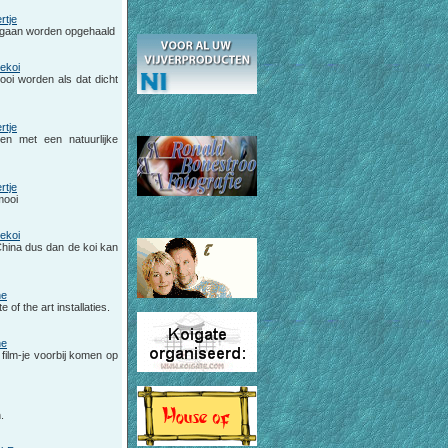
rtje
 gaan worden opgehaald
ekoi
ooi worden als dat dicht
rtje
n met een natuurlijke
rtje
mooi
ekoi
 China dus dan de koi kan
he
 of the art installaties.
he
 film-je voorbij komen op
.