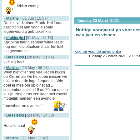
lekker weertje
Marthe
|
[01 Jun : 15:57]
Tuesday 23 March 2021
De foto verkleinen Frank. Het forum
past dit niet aan voor je zoals
Nuttige voorjaarstips voor ee
tegenwoordig gebruikelijk is
uw vijver en vissen.
muldertje
|
[31 May : 14:16]
Kijk bijna hier niet meer wilde laatst
nog een foto plaatsen maar het lukt
me gewoon niet
Kijk her voor de advertentie
Tuesday 23 March 2021 - 20:32:
Bassiekoi
|
[28 May : 21:44]
Lijkt mij leuk.
Marthe
|
[28 May : 08:14]
Weet niet of er nog veel leden kijken
op KE. En als we het doen missen we
elkaar door de lage frequentie. Wie
doet er mee om op dinsdag 1
september tussen 19 en 20 uur online
te zijn. Nog eens een keer met zoveel
mogelijk mensen een avondje
“ouwehoeren over koi”
Bassiekoi
|
[24 May : 14:30]
Hoi allemaal
Marthe
|
[21 May : 11:42]