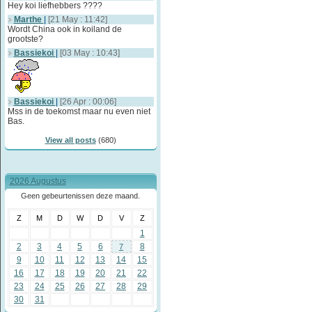
Hey koi liefhebbers ????
Marthe
|
[21 May : 11:42]
Wordt China ook in koiland de
grootste?
Bassiekoi
|
[03 May : 10:43]
Bassiekoi
|
[26 Apr : 00:06]
Mss in de toekomst maar nu even niet
Bas.
View all posts
(680)
2026 Augustus
Geen gebeurtenissen deze maand.
Z
M
D
W
D
V
Z
1
2
3
4
5
6
8
7
9
10
11
12
13
14
15
16
17
18
19
20
21
22
23
24
25
26
27
28
29
30
31