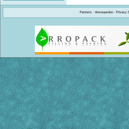
·
Partners
·
Voorwaarden
·
Privacy 