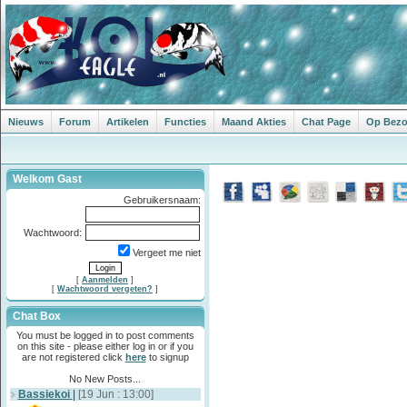
Nieuws
Forum
Artikelen
Functies
Maand Akties
Chat Page
Op Bezoe
Welkom Gast
Gebruikersnaam:
Wachtwoord:
Vergeet me niet
[
Aanmelden
]
[
Wachtwoord vergeten?
]
Chat Box
You must be logged in to post comments
on this site - please either log in or if you
are not registered click
here
to signup
No New Posts...
Bassiekoi
|
[19 Jun : 13:00]