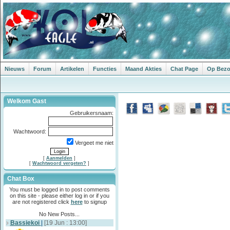
Nieuws
Forum
Artikelen
Functies
Maand Akties
Chat Page
Op Bezoe
Welkom Gast
Gebruikersnaam:
Wachtwoord:
Vergeet me niet
[
Aanmelden
]
[
Wachtwoord vergeten?
]
Chat Box
You must be logged in to post comments
on this site - please either log in or if you
are not registered click
here
to signup
No New Posts...
Bassiekoi
|
[19 Jun : 13:00]