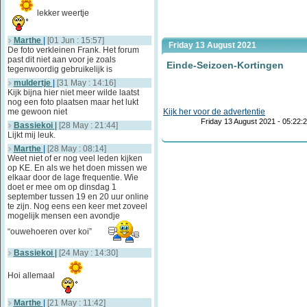
lekker weertje
Marthe
|
[01 Jun : 15:57]
Friday 13 August 2021
De foto verkleinen Frank. Het forum
past dit niet aan voor je zoals
Einde-Seizoen-Kortingen
tegenwoordig gebruikelijk is
muldertje
|
[31 May : 14:16]
Kijk bijna hier niet meer wilde laatst
nog een foto plaatsen maar het lukt
me gewoon niet
Kijk her voor de advertentie
Friday 13 August 2021 - 05:22:
Bassiekoi
|
[28 May : 21:44]
Lijkt mij leuk.
Marthe
|
[28 May : 08:14]
Weet niet of er nog veel leden kijken
op KE. En als we het doen missen we
elkaar door de lage frequentie. Wie
doet er mee om op dinsdag 1
september tussen 19 en 20 uur online
te zijn. Nog eens een keer met zoveel
mogelijk mensen een avondje
“ouwehoeren over koi”
Bassiekoi
|
[24 May : 14:30]
Hoi allemaal
Marthe
|
[21 May : 11:42]