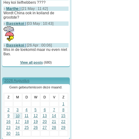
Hey koi liefhebbers ????
Marthe
|
[21 May : 11:42]
Wordt China ook in koiland de
grootste?
Bassiekoi
|
[03 May : 10:43]
Bassiekoi
|
[26 Apr : 00:06]
Mss in de toekomst maar nu even niet
Bas.
View all posts
(680)
2026 Augustus
Geen gebeurtenissen deze maand.
Z
M
D
W
D
V
Z
1
2
3
4
5
6
7
8
9
11
12
13
14
15
10
16
17
18
19
20
21
22
23
24
25
26
27
28
29
30
31