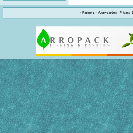
·
Partners
·
Voorwaarden
·
Privacy 