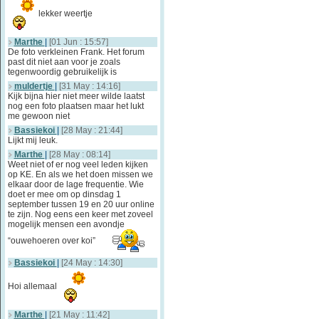
lekker weertje
Marthe
|
[01 Jun : 15:57]
De foto verkleinen Frank. Het forum
past dit niet aan voor je zoals
tegenwoordig gebruikelijk is
muldertje
|
[31 May : 14:16]
Kijk bijna hier niet meer wilde laatst
nog een foto plaatsen maar het lukt
me gewoon niet
Bassiekoi
|
[28 May : 21:44]
Lijkt mij leuk.
Marthe
|
[28 May : 08:14]
Weet niet of er nog veel leden kijken
op KE. En als we het doen missen we
elkaar door de lage frequentie. Wie
doet er mee om op dinsdag 1
september tussen 19 en 20 uur online
te zijn. Nog eens een keer met zoveel
mogelijk mensen een avondje
“ouwehoeren over koi”
Bassiekoi
|
[24 May : 14:30]
Hoi allemaal
Marthe
|
[21 May : 11:42]