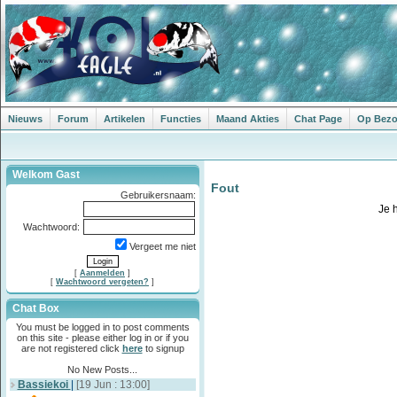
Nieuws
Forum
Artikelen
Functies
Maand Akties
Chat Page
Op Bezoe
Welkom Gast
Fout
Gebruikersnaam:
Je 
Wachtwoord:
Vergeet me niet
[
Aanmelden
]
[
Wachtwoord vergeten?
]
Chat Box
You must be logged in to post comments
on this site - please either log in or if you
are not registered click
here
to signup
No New Posts...
Bassiekoi
|
[19 Jun : 13:00]