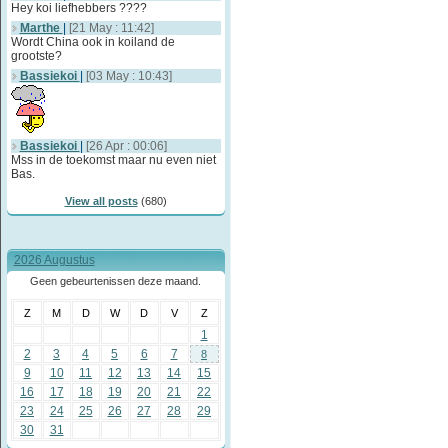
Hey koi liefhebbers ????
Marthe
|
[21 May : 11:42]
Wordt China ook in koiland de
grootste?
Bassiekoi
|
[03 May : 10:43]
Bassiekoi
|
[26 Apr : 00:06]
Mss in de toekomst maar nu even niet
Bas.
View all posts
(680)
2026 Augustus
Geen gebeurtenissen deze maand.
Z
M
D
W
D
V
Z
1
2
3
4
5
6
7
8
9
10
11
12
13
14
15
16
17
18
19
20
21
22
23
24
25
26
27
28
29
30
31