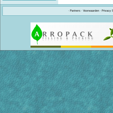
·
Partners
·
Voorwaarden
·
Privacy 