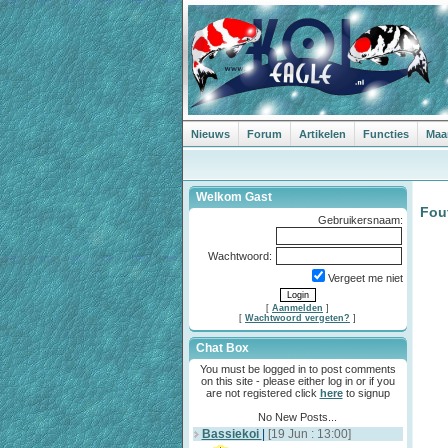
Nieuws
Forum
Artikelen
Functies
Maa
Welkom Gast
Fou
Gebruikersnaam:
Wachtwoord:
Vergeet me niet
[
Aanmelden
]
[
Wachtwoord vergeten?
]
Chat Box
You must be logged in to post comments
on this site - please either log in or if you
are not registered click
here
to signup
No New Posts...
Bassiekoi
|
[19 Jun : 13:00]