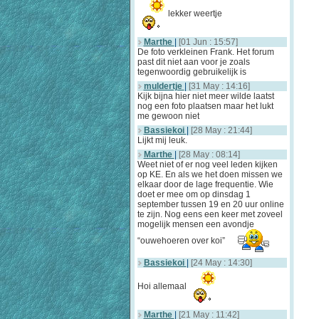
lekker weertje
Marthe
|
[01 Jun : 15:57]
De foto verkleinen Frank. Het forum
past dit niet aan voor je zoals
tegenwoordig gebruikelijk is
muldertje
|
[31 May : 14:16]
Kijk bijna hier niet meer wilde laatst
nog een foto plaatsen maar het lukt
me gewoon niet
Bassiekoi
|
[28 May : 21:44]
Lijkt mij leuk.
Marthe
|
[28 May : 08:14]
Weet niet of er nog veel leden kijken
op KE. En als we het doen missen we
elkaar door de lage frequentie. Wie
doet er mee om op dinsdag 1
september tussen 19 en 20 uur online
te zijn. Nog eens een keer met zoveel
mogelijk mensen een avondje
“ouwehoeren over koi”
Bassiekoi
|
[24 May : 14:30]
Hoi allemaal
Marthe
|
[21 May : 11:42]