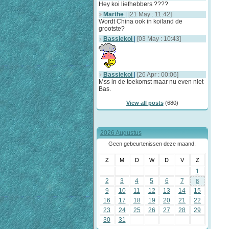
Hey koi liefhebbers ????
Marthe
|
[21 May : 11:42]
Wordt China ook in koiland de
grootste?
Bassiekoi
|
[03 May : 10:43]
Bassiekoi
|
[26 Apr : 00:06]
Mss in de toekomst maar nu even niet
Bas.
View all posts
(680)
2026 Augustus
Geen gebeurtenissen deze maand.
Z
M
D
W
D
V
Z
1
2
3
4
5
6
7
8
9
10
11
12
13
14
15
16
17
18
19
20
21
22
23
24
25
26
27
28
29
30
31