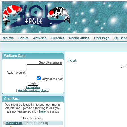
Nieuws
Forum
Artikelen
Functies
Maand Akties
Chat Page
Op Bezoe
Welkom Gast
Fout
Gebruikersnaam:
Je 
Wachtwoord:
Vergeet me niet
[
Aanmelden
]
[
Wachtwoord vergeten?
]
Chat Box
You must be logged in to post comments
on this site - please either log in or if you
are not registered click
here
to signup
No New Posts...
Bassiekoi
|
[19 Jun : 13:00]