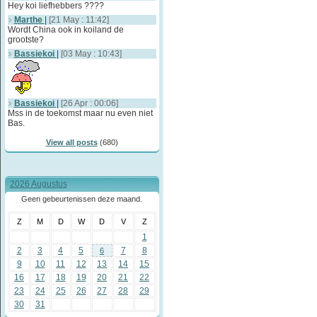
Hey koi liefhebbers ????
Marthe
|
[21 May : 11:42]
Wordt China ook in koiland de
grootste?
Bassiekoi
|
[03 May : 10:43]
Bassiekoi
|
[26 Apr : 00:06]
Mss in de toekomst maar nu even niet
Bas.
View all posts
(680)
2026 Augustus
Geen gebeurtenissen deze maand.
Z
M
D
W
D
V
Z
1
2
3
4
5
7
8
6
9
10
11
12
13
14
15
16
17
18
19
20
21
22
23
24
25
26
27
28
29
30
31