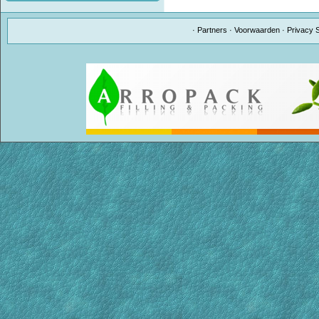
·
Partners
·
Voorwaarden
·
Privacy 