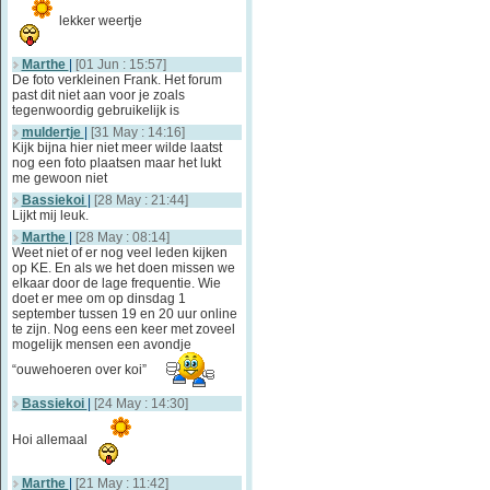
lekker weertje
Marthe
|
[01 Jun : 15:57]
De foto verkleinen Frank. Het forum
past dit niet aan voor je zoals
tegenwoordig gebruikelijk is
muldertje
|
[31 May : 14:16]
Kijk bijna hier niet meer wilde laatst
nog een foto plaatsen maar het lukt
me gewoon niet
Bassiekoi
|
[28 May : 21:44]
Lijkt mij leuk.
Marthe
|
[28 May : 08:14]
Weet niet of er nog veel leden kijken
op KE. En als we het doen missen we
elkaar door de lage frequentie. Wie
doet er mee om op dinsdag 1
september tussen 19 en 20 uur online
te zijn. Nog eens een keer met zoveel
mogelijk mensen een avondje
“ouwehoeren over koi”
Bassiekoi
|
[24 May : 14:30]
Hoi allemaal
Marthe
|
[21 May : 11:42]