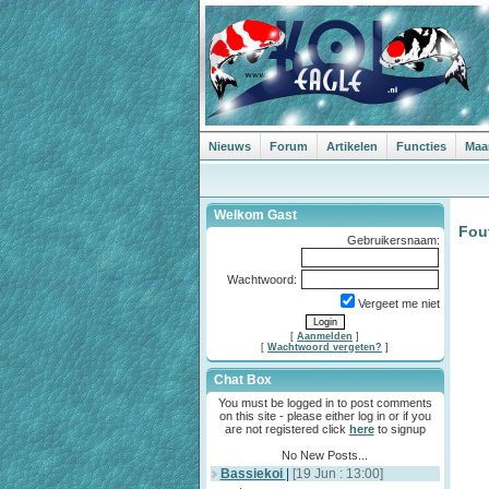
Nieuws
Forum
Artikelen
Functies
Maa
Welkom Gast
Fou
Gebruikersnaam:
Wachtwoord:
Vergeet me niet
[
Aanmelden
]
[
Wachtwoord vergeten?
]
Chat Box
You must be logged in to post comments
on this site - please either log in or if you
are not registered click
here
to signup
No New Posts...
Bassiekoi
|
[19 Jun : 13:00]