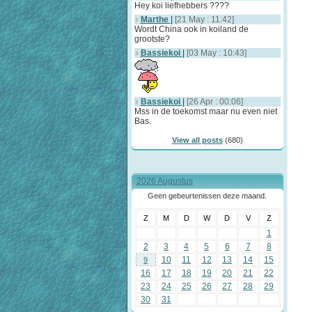
Hey koi liefhebbers ????
Marthe
|
[21 May : 11:42]
Wordt China ook in koiland de
grootste?
Bassiekoi
|
[03 May : 10:43]
Bassiekoi
|
[26 Apr : 00:06]
Mss in de toekomst maar nu even niet
Bas.
View all posts
(680)
2026 Augustus
Geen gebeurtenissen deze maand.
Z
M
D
W
D
V
Z
1
2
3
4
5
6
7
8
10
11
12
13
14
15
9
16
17
18
19
20
21
22
23
24
25
26
27
28
29
30
31