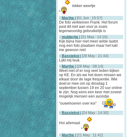
lekker weertje
Marthe
|
[01 Jun : 15:57]
De foto verkleinen Frank. Het forum
past dit niet aan voor je zoals
tegenwoordig gebruikelijk is
muldertje
|
[31 May : 14:16]
Kijk bijna hier niet meer wilde laatst
nog een foto plaatsen maar het lukt
me gewoon niet
Bassiekoi
|
[28 May : 21:44]
Lijkt mij leuk.
Marthe
|
[28 May : 08:14]
Weet niet of er nog veel leden kijken
op KE. En als we het doen missen we
elkaar door de lage frequentie. Wie
doet er mee om op dinsdag 1
september tussen 19 en 20 uur online
te zijn. Nog eens een keer met zoveel
mogelijk mensen een avondje
“ouwehoeren over koi”
Bassiekoi
|
[24 May : 14:30]
Hoi allemaal
Marthe
|
[21 May : 11:42]